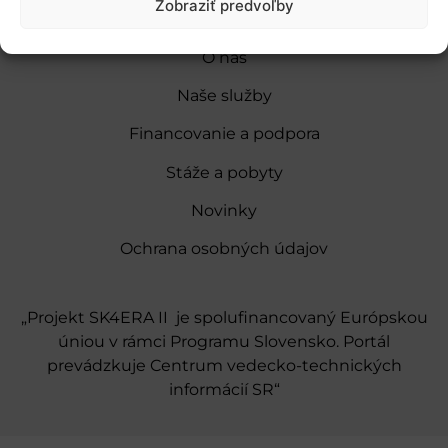
Zobraziť predvoľby
O nás
Naše služby
Financovanie a podpora
Stáže a pobyty
Novinky
Ochrana osobných údajov
„Projekt SK4ERA II je spolufinancovaný Európskou
úniou v rámci Programu Slovensko. Portál
prevádzkuje Centrum vedecko-technických
informácií SR“