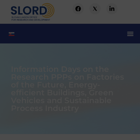
Information Days on the
Research PPPs on Factories
of the Future, Energy-
efficient Buildings, Green
Vehicles and Sustainable
Process Industry