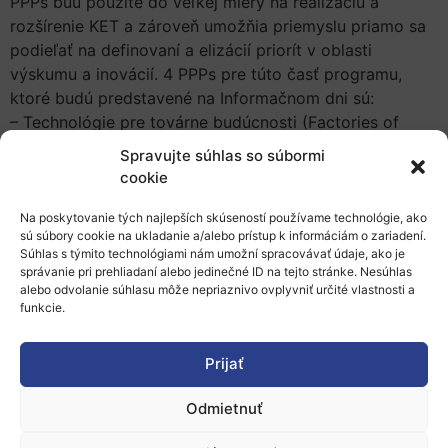
PPPs buú použité do veľkej miery na realizáciu a
rozšírenie KET a zároveň umožňia priemyslu priamo sa
podieľať na definovaní a elizácií priorít v oblasti
výskumu a inovácií. 4 PPPs pre túto časť programu,
ktoré budú predstavené na Informačnom dni sú:
– Technológie pre továrne budúcnosti (Factories of
Future)
Spravujte súhlas so súbormi
– Technológie umožňujúce výstavbu energeticky
cookie
účinných budov (Energy – efficient buildings)
– Udržateľné a nízkouhlíkové technológie v energeticky
Na poskytovanie tých najlepších skúseností používame technológie, ako
sú súbory cookie na ukladanie a/alebo prístup k informáciám o zariadení.
náročných spracovateľských odvetviach (Suinstable
Súhlas s týmito technológiami nám umožní spracovávať údaje, ako je
Process Industries through Resource and Energy
správanie pri prehliadaní alebo jedinečné ID na tejto stránke. Nesúhlas
Efficiency)
alebo odvolanie súhlasu môže nepriaznivo ovplyvniť určité vlastnosti a
funkcie.
– Zelené vozidlá (Green vehicles)
Pridať do Google Kalendára
Prijať
Odmietnuť