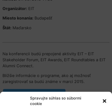
Organizátor:
EIT
Miesto konania:
Budapešť
Štát:
Maďarsko
Na konferencii budú prepojené aktivity EIT – EIT
Stakeholder Forum, EIT Awards, EIT Roundtables a EIT
Alumni Connect.
Bližšie informácie o programe, ako aj možnosť
zaregistrovať sa budú známe v marci 2015.
Pridať do Google Kalendára
Spravujte súhlas so súbormi
cookie