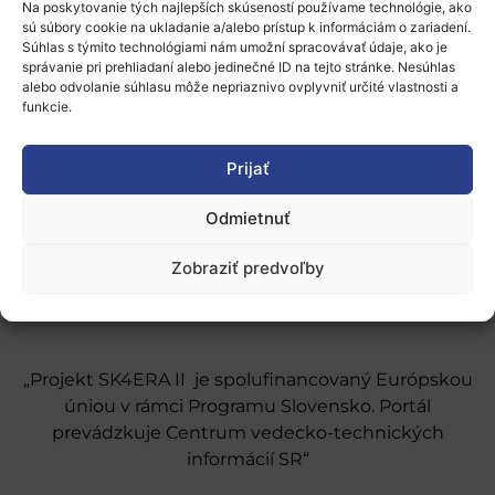
Na poskytovanie tých najlepších skúseností používame technológie, ako
sú súbory cookie na ukladanie a/alebo prístup k informáciám o zariadení.
Súhlas s týmito technológiami nám umožní spracovávať údaje, ako je
správanie pri prehliadaní alebo jedinečné ID na tejto stránke. Nesúhlas
alebo odvolanie súhlasu môže nepriaznivo ovplyvniť určité vlastnosti a
O nás
funkcie.
Naše služby
Prijať
Financovanie a podpora
Odmietnuť
Stáže a pobyty
Novinky
Zobraziť predvoľby
Ochrana osobných údajov
„Projekt SK4ERA II je spolufinancovaný Európskou
úniou v rámci Programu Slovensko. Portál
prevádzkuje Centrum vedecko-technických
informácií SR“