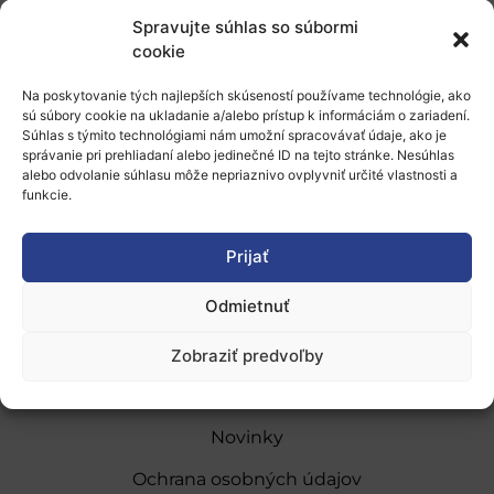
Spravujte súhlas so súbormi
Registrujte sa do 25. júla 2016.
cookie
Na poskytovanie tých najlepších skúseností používame technológie, ako
Pridať do Google Kalendára
sú súbory cookie na ukladanie a/alebo prístup k informáciám o zariadení.
Súhlas s týmito technológiami nám umožní spracovávať údaje, ako je
správanie pri prehliadaní alebo jedinečné ID na tejto stránke. Nesúhlas
alebo odvolanie súhlasu môže nepriaznivo ovplyvniť určité vlastnosti a
funkcie.
Prijať
O nás
Odmietnuť
Naše služby
Financovanie a podpora
Zobraziť predvoľby
Stáže a pobyty
Novinky
Ochrana osobných údajov