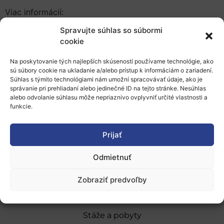
Viac informácií:
Spravujte súhlas so súbormi
Informácie o konferencii a webové linky na
cookie
sledovanie online
Agenda konferencie
Na poskytovanie tých najlepších skúseností používame technológie, ako
sú súbory cookie na ukladanie a/alebo prístup k informáciám o zariadení.
Súhlas s týmito technológiami nám umožní spracovávať údaje, ako je
Pridať do Google Kalendára
správanie pri prehliadaní alebo jedinečné ID na tejto stránke. Nesúhlas
alebo odvolanie súhlasu môže nepriaznivo ovplyvniť určité vlastnosti a
funkcie.
Prijať
Odmietnuť
O nás
Naše služby
Zobraziť predvoľby
Financovanie a podpora
Stáže a pobyty