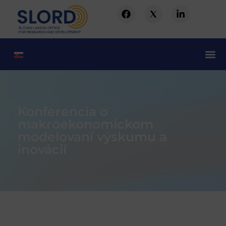
Konferencia o
makroekonomickom
modelovaní výskumu a
inovácií