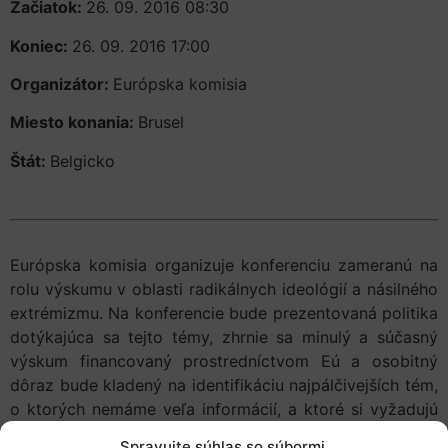
Začiatok:
26. 09. 2016 08:30
Koniec:
26. 09. 2016 17:00
Organizátor:
Európska komisia
Miesto konania:
Brusel
Štát:
Belgicko
Európska komisia organizuje konferenciu zameranú na
rolu výskumu v oblasti radikálnych ideológií a násilného
extrémizmu. Na konferencie bude prezentovaná politika
dotýkajúca sa tejto témy, zhrnie sa minulý a súčasný
výskum financovaný prostredníctvom Eú a osobitný
dôraz bude kladený na identifikáciu najpálčivejších tém,
o ktorých nemáme veľa informácií, a ktoré si vyžadujú
výskum.
Spravujte súhlas so súbormi