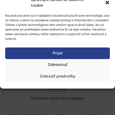
cookie
Pridať do Google Kalendára
Na poskytovanie tých najlepších skúseností používame technológie, ako
sú súbory cookie na ukladanie a/alebo prístup k informáciám o zariadení.
Súhlas s týmito technológiami nám umožní spracovávať údaje, ako je
správanie pri prehliadaní alebo jedinečné ID na tejto stránke. Nesúhlas
alebo odvolanie súhlasu môže nepriaznivo ovplyvniť určité vlastnosti a
funkcie.
O nás
Prijať
Naše služby
Odmietnuť
Financovanie a podpora
Zobraziť predvoľby
Stáže a pobyty
Novinky
Ochrana osobných údajov