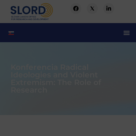
Konferencia Radical
Ideologies and Violent
Extremism: The Role of
Research