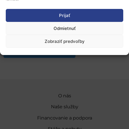
Podrobnú agendu, registráciu a ďalšie informácie
nájdete na
oficiálnej stránke podujatia
.
Prijať
Podujatie je bezplatné, no podmienené registráciou,
ktorá je otvorená do 15.10.2021.
Odmietnuť
Zverejnené 21.9.2021, slord
Zobraziť predvoľby
Pridať do Google Kalendára
O nás
Naše služby
Financovanie a podpora
Stáže a pobyty