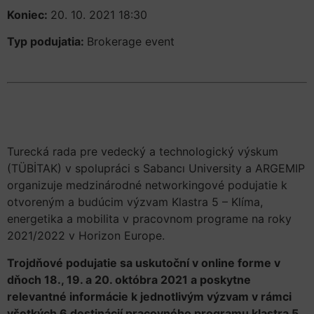
Koniec:
20. 10. 2021 18:30
Typ podujatia:
Brokerage event
Turecká rada pre vedecký a technologický výskum
(TÜBİTAK) v spolupráci s Sabancı University a ARGEMIP
organizuje medzinárodné networkingové podujatie k
otvoreným a budúcim výzvam Klastra 5 – Klíma,
energetika a mobilita v pracovnom programe na roky
2021/2022 v Horizon Europe.
Trojdňové podujatie sa uskutoční v online forme v
dňoch 18., 19. a 20. októbra 2021 a poskytne
relevantné informácie k jednotlivým výzvam v rámci
všetkých 6 destinácií pracovného programu klastra 5