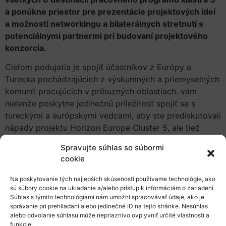
a ponúkne priestor pre prezentácie projektových ideí
a možnosti networkingu a bilaterálnych stretnutí s
potenciálnymi partnermi pri budovaní projektového
konzorcia.
Cieľom podujatia je spojiť účastníkov z Európy a
Turecka pochádzajúcich z výskumných a priemyselných
komunít pracujúcich v príbuzných oblastiach. vám
nielenže poskytne jedinečnú príležitosť spojiť sa s
tureckými a európskymi vedcami, aby ste prediskutovali
nápady projektu Horizon Europe Cluster 5, ale tiež
získate informácie z prvej ruky o nadchádzajúcich
Spravujte súhlas so súbormi
výzvach.
cookie
Podujatie je určené pre všetkých záujemcov o
Na poskytovanie tých najlepších skúseností používame technológie, ako
informácie k výzvam klastra 5 a o rozšírenie svojej
sú súbory cookie na ukladanie a/alebo prístup k informáciám o zariadení.
siete kontaktov a potencionálnych partnerov nie len z
Súhlas s týmito technológiami nám umožní spracovávať údaje, ako je
správanie pri prehliadaní alebo jedinečné ID na tejto stránke. Nesúhlas
Európskej únie, ale aj Turecka.
alebo odvolanie súhlasu môže nepriaznivo ovplyvniť určité vlastnosti a
funkcie.