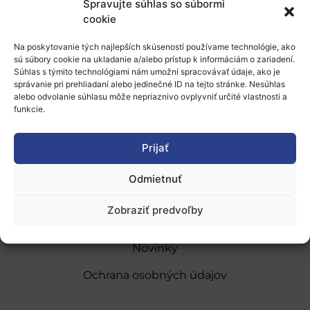
Spravujte súhlas so súbormi
cookie
Pridať do Google Kalendára
Na poskytovanie tých najlepších skúseností používame technológie, ako
sú súbory cookie na ukladanie a/alebo prístup k informáciám o zariadení.
Súhlas s týmito technológiami nám umožní spracovávať údaje, ako je
správanie pri prehliadaní alebo jedinečné ID na tejto stránke. Nesúhlas
alebo odvolanie súhlasu môže nepriaznivo ovplyvniť určité vlastnosti a
funkcie.
O nás
Prijať
Naše služby
Odmietnuť
Financovanie a podpora
Zobraziť predvoľby
Stáže a pobyty
Novinky
Ochrana osobných údajov