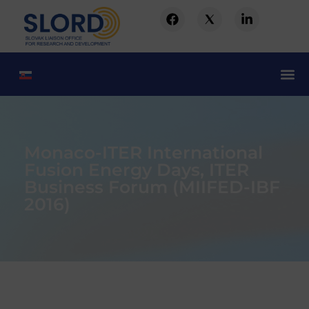
Monaco-ITER International
Fusion Energy Days, ITER
Business Forum (MIIFED-IBF
2016)