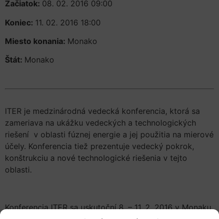
Začiatok:
08. 02. 2016 09:00
Koniec:
11. 02. 2016 18:00
Miesto konania:
Monako
Štát:
Monako
ITER je medzinárodná vedecká konferencia, ktorá sa
zameriava na ukážku vedeckých a technologických
riešení v oblasti fúznej energie a jej použitia na mierové
účely. Konferencia tiež prezentuje vedecký pokrok,
konštrukciu a nové technologické riešenia v tejto
oblasti.
Konferencia ITER sa uskutoční 8. – 11. 2. 2016 v Monaku.
Viac informácií o podujatí ITER nájdete tu
.