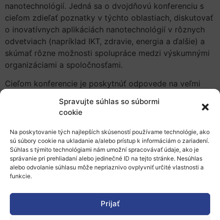
nanotechnológií. Jedná sa o dvojdňovú konferenciu s
cieľom zdieľať poznatky v týchto oblastiach, diskutovať
o inovatívnych aplikáciách nanotechnológií v rôznych
odvetviach (napríklad IKT, zdravie, energia a ďalšie) a
skúmať rôzne možnosti spolupráce medzi výskumnými
organizáciami a spoločnosťami.
Cieľom konferencie je poskytnúť odpovede na veľmi
aktuálne otázky v oblasti priemyselného výskumu a
Spravujte súhlas so súbormi
vývoja v oblasti nanotechnológií a predstaví ponuku
cookie
rozsiahlych výskumných infraštruktúr na zodpovedanie
týchto otázok.
Na poskytovanie tých najlepších skúseností používame technológie, ako
sú súbory cookie na ukladanie a/alebo prístup k informáciám o zariadení.
Tu
sa zaregistrujte na podujatie.
Súhlas s týmito technológiami nám umožní spracovávať údaje, ako je
správanie pri prehliadaní alebo jedinečné ID na tejto stránke. Nesúhlas
Ďalšie podrobnosti súvisiace s témami, ktoré sa budú
alebo odvolanie súhlasu môže nepriaznivo ovplyvniť určité vlastnosti a
diskutovať, a organizáciami, ktoré uľahčia stretnutia,
funkcie.
nájdete
tu
.
Predbežný program podujatia nájdete
tu
.
Prijať