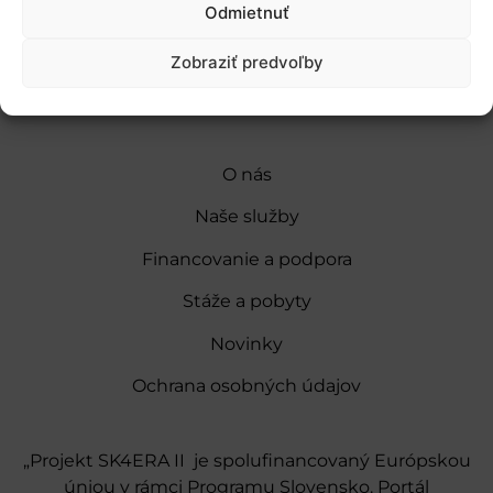
Pridať do Google Kalendára
Odmietnuť
Zobraziť predvoľby
O nás
Naše služby
Financovanie a podpora
Stáže a pobyty
Novinky
Ochrana osobných údajov
„Projekt SK4ERA II je spolufinancovaný Európskou
úniou v rámci Programu Slovensko. Portál