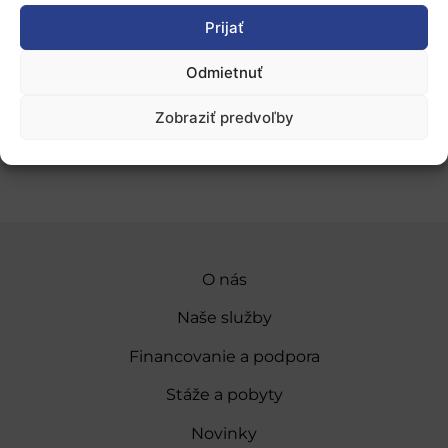
Medzinárodné partnerské krajiny
Prijať
Odmietnuť
Registrácia
je už otvorená.
Zobraziť predvoľby
Pridať do Google Kalendára
O nás
Naše služby
Financovanie a podpora
Stáže a pobyty
Novinky