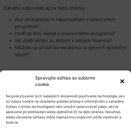
Získajte odpovede aj na tieto otázky:
Ako pristupovať k nejasnostiam v pracovnom
programe?
Hodí sa môj nápad k pracovnému programu?
Akí ďalší aktéri sú aktívni v oblasti Vesmíru?
Môžem sa pridať ku konzorciu a vytvoriť spoločný
návrh?
…a mnohé ďalšie
Spravujte súhlas so súbormi
cookie
Programová agenda
zahŕňa jednotlivé bloky, zamerané
Na poskytovanie tých najlepších skúseností používame technológie, ako
na:
sú súbory cookie na ukladanie a/alebo prístup k informáciám o zariadení.
Súhlas s týmito technológiami nám umožní spracovávať údaje, ako je
správanie pri prehliadaní alebo jedinečné ID na tejto stránke. Nesúhlas
Obsahy jednotlivých výziev
alebo odvolanie súhlasu môže nepriaznivo ovplyvniť určité vlastnosti a
Pravidlá účasti a praktické informácie
funkcie.
Nástroje inovácií