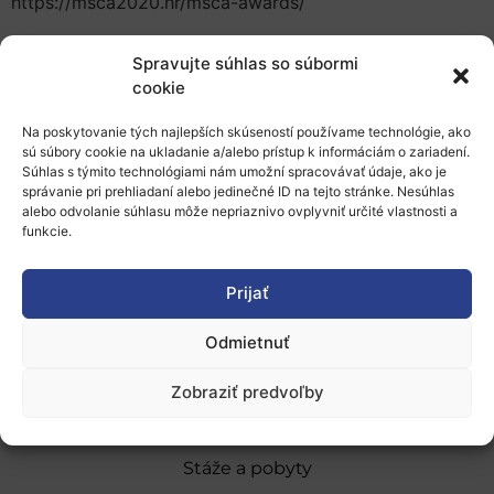
https://msca2020.hr/msca-awards/
Hlasovanie o víťazovi bude prebiehať počas
Spravujte súhlas so súbormi
videokonferencie.
cookie
E-mail na usporiadateľa:
msca2020.hr@mobilnost.hr
Na poskytovanie tých najlepších skúseností používame technológie, ako
sú súbory cookie na ukladanie a/alebo prístup k informáciám o zariadení.
Pridať do Google Kalendára
Súhlas s týmito technológiami nám umožní spracovávať údaje, ako je
správanie pri prehliadaní alebo jedinečné ID na tejto stránke. Nesúhlas
alebo odvolanie súhlasu môže nepriaznivo ovplyvniť určité vlastnosti a
funkcie.
Prijať
O nás
Odmietnuť
Naše služby
Zobraziť predvoľby
Financovanie a podpora
Stáže a pobyty