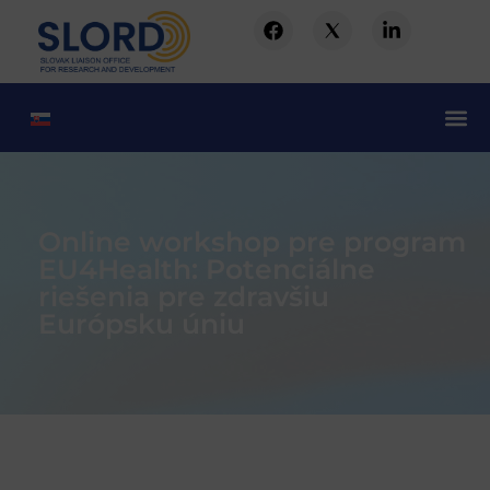
Online workshop pre program
EU4Health: Potenciálne
riešenia pre zdravšiu
Európsku úniu