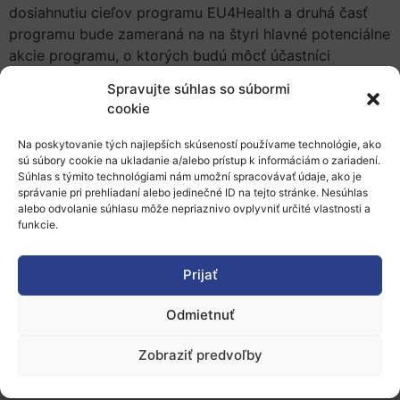
dosiahnutiu cieľov programu EU4Health a druhá časť
programu bude zameraná na na štyri hlavné potenciálne
akcie programu, o ktorých budú môcť účastníci
podrobnejšie diskutovať.
Spravujte súhlas so súbormi
cookie
Registrácia
na podujatie je bezplatná.
Viac informácií o podujatí a program nájdete na
tomto
Na poskytovanie tých najlepších skúseností používame technológie, ako
sú súbory cookie na ukladanie a/alebo prístup k informáciám o zariadení.
odkaze.
Súhlas s týmito technológiami nám umožní spracovávať údaje, ako je
správanie pri prehliadaní alebo jedinečné ID na tejto stránke. Nesúhlas
alebo odvolanie súhlasu môže nepriaznivo ovplyvniť určité vlastnosti a
Pridať do Google Kalendára
funkcie.
Prijať
Odmietnuť
O nás
Zobraziť predvoľby
Naše služby