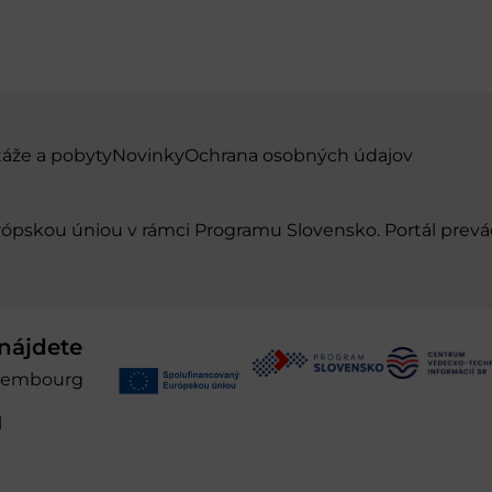
táže a pobyty
Novinky
Ochrana osobných údajov
urópskou úniou v rámci Programu Slovensko. Portál pr
nájdete
xembourg
l