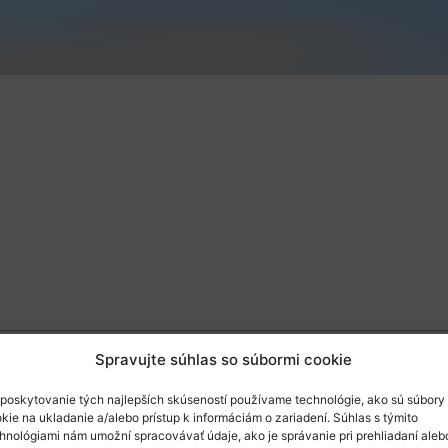
Spravujte súhlas so súbormi cookie
poskytovanie tých najlepších skúseností používame technológie, ako sú súbory
kie na ukladanie a/alebo prístup k informáciám o zariadení. Súhlas s týmito
sterstvom zahraničných vecí a európskych záležitostí Vás
hnológiami nám umožní spracovávať údaje, ako je správanie pri prehliadaní aleb