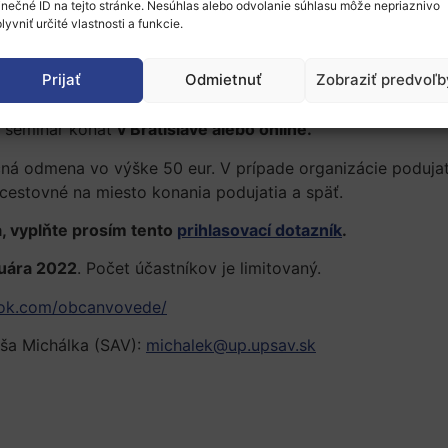
STI EÚ, ktorá sa uskutoční dňa 22. januára 2022.
inečné ID na tejto stránke. Nesúhlas alebo odvolanie súhlasu môže nepriaznivo
lyvniť určité vlastnosti a funkcie.
m kontexte prebiehajúcej
Konferencie o budúcnosti Európy
.
únia sa venuje aj potrebám a problémom bežných občanov. 
Prijať
Odmietnuť
Zobraziť predvoľb
e seminár konať
v Bratislave alebo online.
ná odmena vo výške 50 eur. V prípade organizácie podujat
 cestovné na miesto konania podujatia a späť.
, vyplňte prosím tento
prihlasovací dotazník
.
nuára 2022
. Počet účastníkov je limitovaný.
ok.com/obcanvovede/
áša Michálka (SAV):
michalek@up.upsav.sk