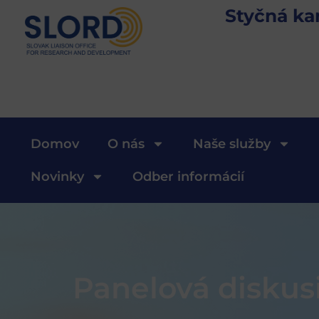
Styčná ka
Domov
O nás
Naše služby
Novinky
Odber informácií
Panelová diskus