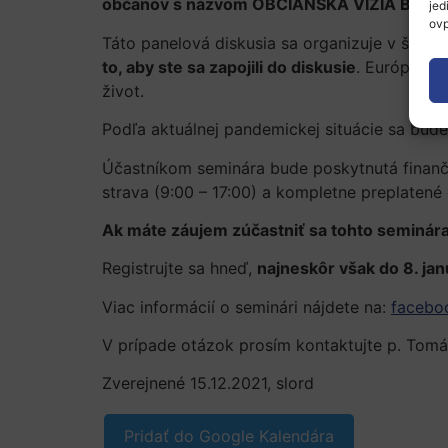
občanov s názvom OBČIANSKA VÍZIA BUDÚCNO
jed
ovp
Táto panelová diskusia sa organizuje v širšo
to, aby ste sa zapojili do diskusie
. Európska 
život.
Podľa aktuálnej pandemickej situácie sa bud
Účastníkom seminára bude poskytnutá finanč
strava (9:00 – 17:00) a kompletne preplatené
Ak máte záujem zúčastniť sa tohto seminára
Registrujte sa hneď,
najneskôr však do 8. ja
Viac informácií o seminári nájdete na:
facebo
V prípade otázok prosím kontaktujte p. Tom
Zverejnené 15.12.2021, slord
Pridať do Google Kalendára