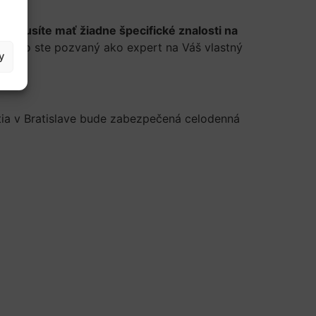
Nemusíte mať žiadne špecifické znalosti na
Preto ste pozvaný ako expert na Váš vlastný
y
ia v Bratislave bude zabezpečená celodenná