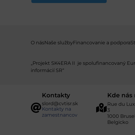
O nás
Naše služby
Financovanie a podpora
S
„Projekt SK4ERA II je spolufinancovaný E
informácií SR“
Kontakty
Kde nás 
slord@cvtisr.sk
Rue du Lu
Kontakty na
3
zamestnancov
1000 Bruse
Belgicko