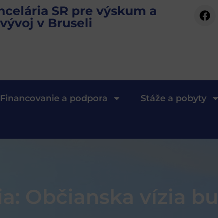
ncelária SR pre výskum a
vývoj v Bruseli
Financovanie a podpora
Stáže a pobyty
ia: Občianska vízia b