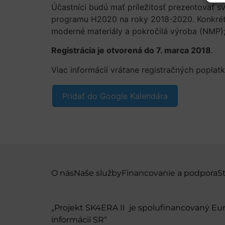
Účastníci budú mať príležitosť prezentovať
programu H2020 na roky 2018-2020. Konkrétne
moderné materiály a pokročilá výroba (NMP)
Registrácia je otvorená do 7. marca 2018
.
Viac informácií vrátane registračných poplatko
Pridať do Google Kalendára
O nás
Naše služby
Financovanie a podpora
S
„Projekt SK4ERA II je spolufinancovaný E
informácií SR“