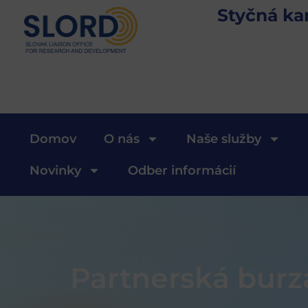
Styčná ka
Domov
O nás
Naše služby
Novinky
Odber informácií
Partnerská burz