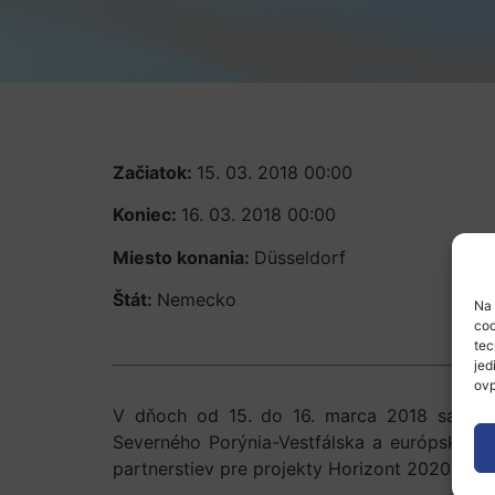
Začiatok:
15. 03. 2018 00:00
Koniec:
16. 03. 2018 00:00
Miesto konania:
Düsseldorf
Štát:
Nemecko
Na 
coo
tec
jed
ovp
V dňoch od 15. do 16. marca 2018 sa v ne
Severného Porýnia-Vestfálska a európskych 
partnerstiev pre projekty Horizont 2020.