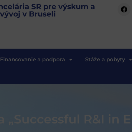
ncelária SR pre výskum a
vývoj v Bruseli
Financovanie a podpora
Stáže a pobyty
a „Successful R&I in 