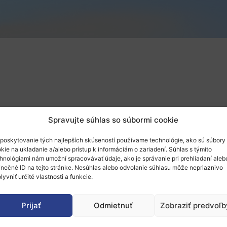
Spravujte súhlas so súbormi cookie
poskytovanie tých najlepších skúseností používame technológie, ako sú súbory
kie na ukladanie a/alebo prístup k informáciám o zariadení. Súhlas s týmito
hnológiami nám umožní spracovávať údaje, ako je správanie pri prehliadaní aleb
inečné ID na tejto stránke. Nesúhlas alebo odvolanie súhlasu môže nepriaznivo
lyvniť určité vlastnosti a funkcie.
meckom Düsseldorfe uskutoční 9. výročná konferencia
regiónov s názvom „Successful R&I in Europe 2018“. Cie
Prijať
Odmietnuť
Zobraziť predvoľb