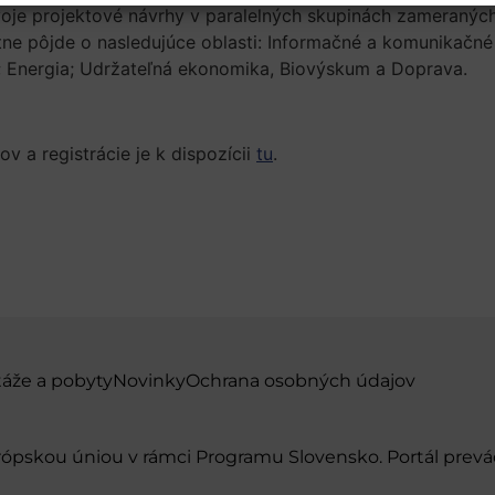
 svoje projektové návrhy v paralelných skupinách zameran
 pôjde o nasledujúce oblasti: Informačné a komunikačné 
; Energia; Udržateľná ekonomika, Biovýskum a Doprava.
v a registrácie je k dispozícii
tu
.
táže a pobyty
Novinky
Ochrana osobných údajov
urópskou úniou v rámci Programu Slovensko. Portál pr