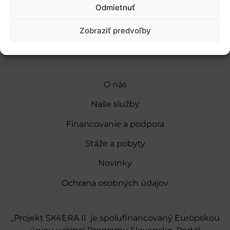
Pridať do Google Kalendára
Odmietnuť
Zobraziť predvoľby
O nás
Naše služby
Financovanie a podpora
Stáže a pobyty
Novinky
Ochrana osobných údajov
„Projekt SK4ERA II je spolufinancovaný Európskou