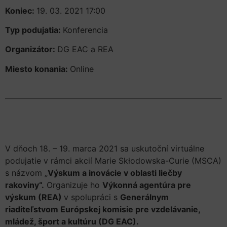
Koniec:
19. 03. 2021 17:00
Typ podujatia:
Konferencia
Organizátor:
DG EAC a REA
Miesto konania:
Online
V dňoch 18. – 19. marca 2021 sa uskutoční virtuálne
podujatie v rámci akcií Marie Skłodowska-Curie (MSCA)
s názvom „
Výskum a inovácie v oblasti liečby
rakoviny“.
Organizuje ho
Výkonná agentúra pre
výskum (REA)
v spolupráci s
Generálnym
riaditeľstvom Európskej komisie pre vzdelávanie,
mládež, šport a kultúru (DG EAC).