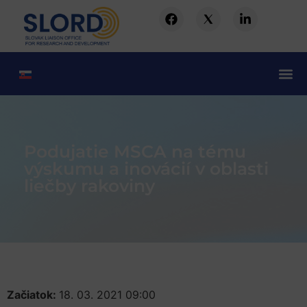
Podujatie MSCA na tému
výskumu a inovácií v oblasti
liečby rakoviny
Začiatok:
18. 03. 2021 09:00