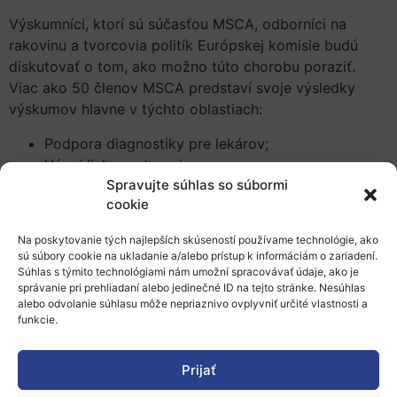
Výskumníci, ktorí sú súčasťou MSCA, odborníci na
rakovinu a tvorcovia politík Európskej komisie budú
diskutovať o tom, ako možno túto chorobu poraziť.
Viac ako 50 členov MSCA predstaví svoje výsledky
výskumov hlavne v týchto oblastiach:
Podpora diagnostiky pre lekárov;
Vývoj liekov a terapia;
Spravujte súhlas so súbormi
Imunoterapia;
cookie
Prevencia a personalizovaná medicína;
Kvalita života pacientov a ľudí, ktorí sa z rakoviny
Na poskytovanie tých najlepších skúseností používame technológie, ako
vyliečili.
sú súbory cookie na ukladanie a/alebo prístup k informáciám o zariadení.
Súhlas s týmito technológiami nám umožní spracovávať údaje, ako je
Podujatie sa uskutoční online a je bezplatné, účasť je
správanie pri prehliadaní alebo jedinečné ID na tejto stránke. Nesúhlas
však možná až po predchádzajúcej registrácii.
alebo odvolanie súhlasu môže nepriaznivo ovplyvniť určité vlastnosti a
funkcie.
Viac informácií
o tomto podujatí vrátane programu
a odkazu na registráciu.
Prijať