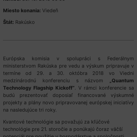
Miesto konania:
Viedeň
Štát:
Rakúsko
Európska komisia v spolupráci s Federálnym
ministerstvom Rakúska pre vedu a výskum pripravuje v
termíne od 29. a 30. októbra 2018 vo Viedni
medzinárodnú konferenciu s názvom
„Quantum
Technology Flagship Kickoff“
. V rámci konferencie sa
budú prezentovať doposiaľ financované výskumné
projekty a plány novo pripravovanej európskej iniciatívy
na nasledujúce tri roky.
Kvantové technológie sa považujú za kľúčové
technológie pre 21. storočie a ponúkajú čoraz väčší
potenciál pre použitie v hospodárstve a spoločnosti.