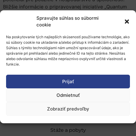
Bližšie informácie o pripravovanej iniciatíve „Quantum
Flagship“ nájdete
TU
.
Spravujte súhlas so súbormi
cookie
Viac informácií o podujatí a možnosť registrácie nájdete
TU
.
Na poskytovanie tých najlepších skúseností používame technológie, ako
sú súbory cookie na ukladanie a/alebo prístup k informáciám o zariadení.
Súhlas s týmito technológiami nám umožní spracovávať údaje, ako je
Pridať do Google Kalendára
správanie pri prehliadaní alebo jedinečné ID na tejto stránke. Nesúhlas
alebo odvolanie súhlasu môže nepriaznivo ovplyvniť určité vlastnosti a
funkcie.
Prijať
Odmietnuť
O nás
Naše služby
Zobraziť predvoľby
Financovanie a podpora
Stáže a pobyty