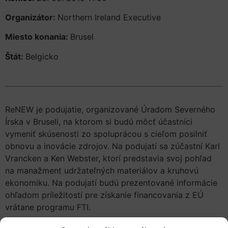
Organizátor:
Northern Ireland Executive
Miesto konania:
Brusel
Štát:
Belgicko
ReNEW je podujatie, organizované Úradom Severného
Írska v Bruseli, na ktorom si budú môcť účastníci
vymeniť skúsenosti zo spoluprácou s cieľom posilniť
obnovu a inovácie zdrojov. Na podujatí sa zúčastní Karl
Vrancken a Ken Webster, ktorí predstavia svoj pohľad
na manažment udržateľných materiálov a kruhovú
ekonomiku. Na podujatí budú prezentované informácie
ohľadom príležitostí pre získanie financovania z EÚ
vrátane programu FTI.
V
pozvánke
sa nachádza link na registráciu.