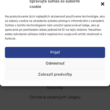
Spravujte súhlas so súbormi
cookie
Pridať do Google Kalendára
Na poskytovanie tých najlepších skúseností používame technológie, ako
sú súbory cookie na ukladanie a/alebo prístup k informáciám o zariadení.
Súhlas s týmito technológiami nám umožní spracovávať údaje, ako je
správanie pri prehliadaní alebo jedinečné ID na tejto stránke. Nesúhlas
alebo odvolanie súhlasu môže nepriaznivo ovplyvniť určité vlastnosti a
funkcie.
O nás
Prijať
Naše služby
Odmietnuť
Financovanie a podpora
Zobraziť predvoľby
Stáže a pobyty
Novinky
Ochrana osobných údajov