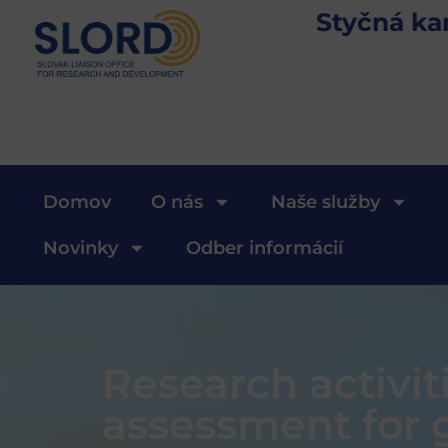
Styčná ka
Domov
O nás
Naše služby
Novinky
Odber informácií
Research activit
assessment for g