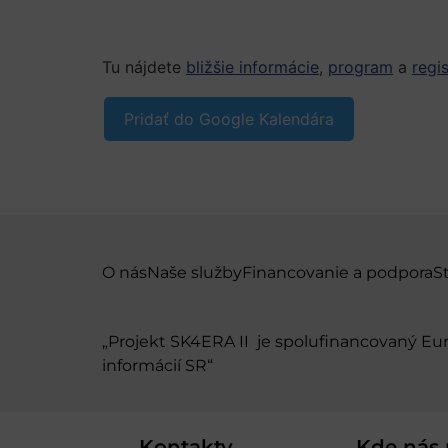
Tu nájdete
bližšie informácie
,
program
a
regi
Pridať do Google Kalendára
O nás
Naše služby
Financovanie a podpora
S
„Projekt SK4ERA II je spolufinancovaný E
informácií SR“
Kontakty
Kde nás 