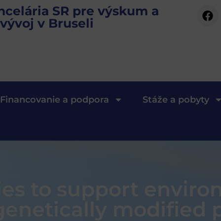
ncelária SR pre výskum a
vývoj v Bruseli
Financovanie a podpora
Stáže a pobyty
ies to support enviro
enetically modified p