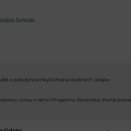
stračný formulár
.
táže a pobyty
Novinky
Ochrana osobných údajov
urópskou úniou v rámci Programu Slovensko. Portál pr
nájdete