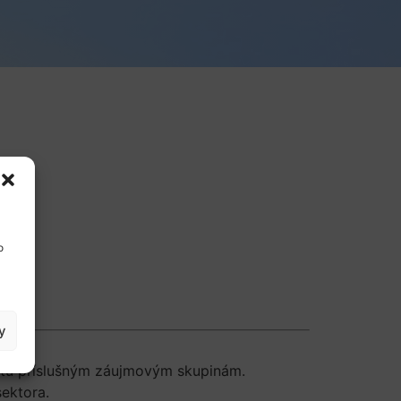
o
y
ektu príslušným záujmovým skupinám.
sektora.