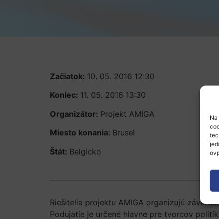
Začiatok:
10. 05. 2016 12:30
Koniec:
11. 05. 2016 13:30
Organizátor:
Projekt AMIGA
Na 
coo
Miesto konania:
Brusel
tec
jed
Štát:
Belgicko
ovp
Riešitelia projektu AMIGA organizujú závere
Podujatie je určené hlavne pre tvorcov polit