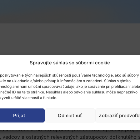
Spravujte súhlas so súbormi cookie
poskytovanie tých najlepších skúseností používame technológie, ako sú súbory
kie na ukladanie a/alebo prístup k informáciám o zariadení. Súhlas s týmito
hnológiami nám umožní spracovávať údaje, ako je správanie pri prehliadaní aleb
inečné ID na tejto stránke. Nesúhlas alebo odvolanie súhlasu môže nepriaznivo
lyvniť určité vlastnosti a funkcie.
Prijať
Odmietnuť
Zobraziť predvoľb
čnú konferenciu, na ktorej budú prezentovať výsledky proj
ík, vedcov a ostatných relevatných zástupocov dotknutého 