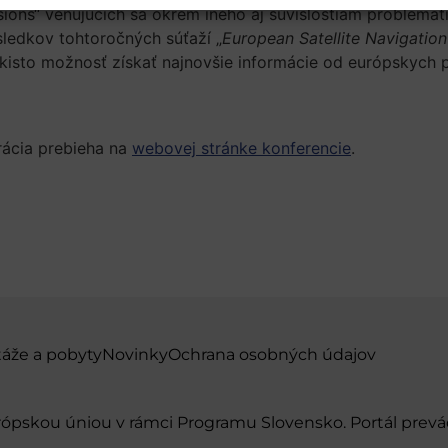
ions“ venujúcich sa okrem iného aj súvislostiam problemati
sledkov tohtoročných súťaží „
European Satellite Navigatio
kisto možnosť získať najnovšie informácie od európskych 
trácia prebieha na
webovej stránke konferencie
.
táže a pobyty
Novinky
Ochrana osobných údajov
urópskou úniou v rámci Programu Slovensko. Portál pr