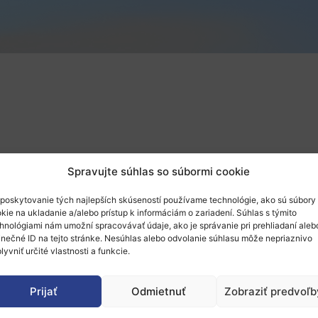
Spravujte súhlas so súbormi cookie
poskytovanie tých najlepších skúseností používame technológie, ako sú súbory
kie na ukladanie a/alebo prístup k informáciám o zariadení. Súhlas s týmito
hnológiami nám umožní spracovávať údaje, ako je správanie pri prehliadaní aleb
inečné ID na tejto stránke. Nesúhlas alebo odvolanie súhlasu môže nepriaznivo
lyvniť určité vlastnosti a funkcie.
Prijať
Odmietnuť
Zobraziť predvoľb
í konferencia s názvom „
Satellite Masters Conference & H
ly program konferencie venujúcej sa programom Copernicus