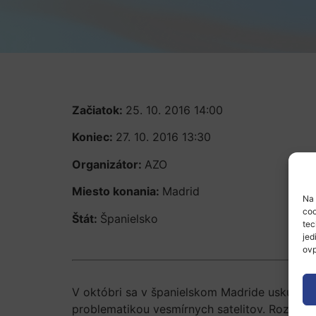
Začiatok:
25. 10. 2016 14:00
Koniec:
27. 10. 2016 13:30
Organizátor:
AZO
Miesto konania:
Madrid
Na 
coo
Štát:
Španielsko
tec
jed
ovp
V októbri sa v španielskom Madride uskutočn
problematikou vesmírnych satelitov. Rozsiah