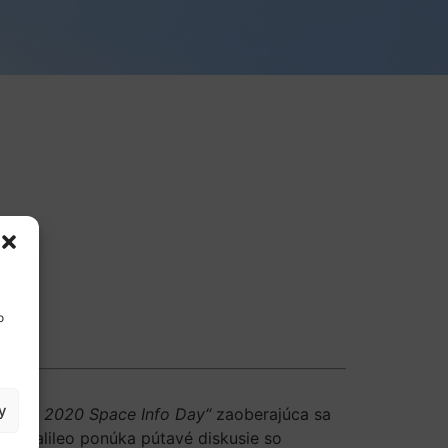
o
y
orizon 2020 Space Info Day“
zaoberajúca sa
 a Galileo ponúka pútavé diskusie so