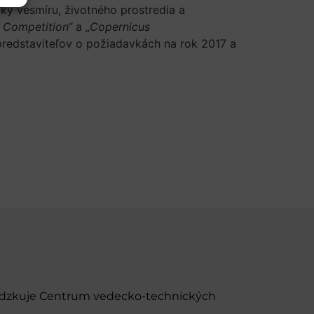
ky vesmíru, životného prostredia a
n Competition“
a „
Copernicus
predstaviteľov o požiadavkách na rok 2017 a
evádzkuje Centrum vedecko-technických