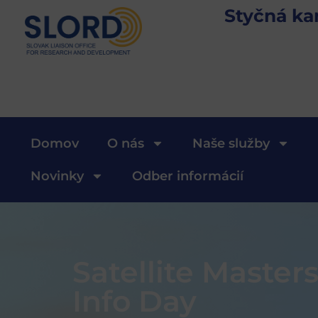
Styčná ka
Domov
O nás
Naše služby
Novinky
Odber informácií
Satellite Maste
Info Day