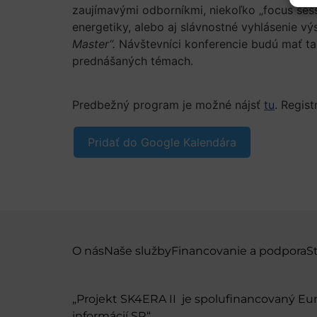
zaujímavými odborníkmi, niekoľko „focus sess
energetiky, alebo aj slávnostné vyhlásenie vý
Master“.
Návštevníci konferencie budú mať ta
prednášaných témach.
Predbežný program je možné nájsť
tu
. Regis
Pridať do Google Kalendára
O nás
Naše služby
Financovanie a podpora
S
„Projekt SK4ERA II je spolufinancovaný E
informácií SR“