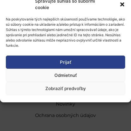
Spravujte súhlas so súbormi
cookie
Pridať do Google Kalendára
Na poskytovanie tých najlepších skúseností používame technológie, ako
sú súbory cookie na ukladanie a/alebo prístup k informáciám o zariadení.
Súhlas s týmito technológiami nám umožní spracovávať údaje, ako je
správanie pri prehliadaní alebo jedinečné ID na tejto stránke. Nesúhlas
alebo odvolanie súhlasu môže nepriaznivo ovplyvniť určité vlastnosti a
funkcie.
O nás
Prijať
Naše služby
Odmietnuť
Financovanie a podpora
Zobraziť predvoľby
Stáže a pobyty
Novinky
Ochrana osobných údajov