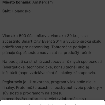
Miesto konania:
Amsterdam
Štát:
Holandsko
Viac ako 500 účastníkov z viac ako 30 krajín sa
zúčastnilo Smart City Event 2014 a využilo širokú škálu
príležitostí pre networking. Tohtoročné podujatie
plánuje úspešnosťou nadviazať na predošlý ročník.
Na podujatí sa stretnú zástupcovia rôznych spoločností
(energetické, technologické, konzultačné) ako aj
inštitúcií (napr. vzdelávacích) či lokálny zástupcovia.
Registrácia je už otvorená, program však stále nie je
finálny. Preto môžu účastníci poskytnúť svoje podnety v
súvislosti s programom na adresu
b.bendriss@euroforum.nl. Všetky informácie sú
dostupné na stránke
www.smart-circle.org/smartcity.