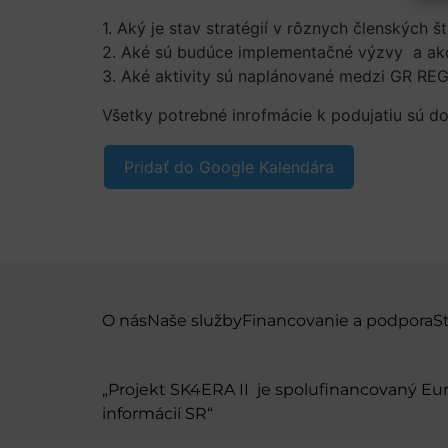
1.
Aký
je stav
stratégií
v
rôznych členských
š
2.
Aké sú
budúce
implementačné
výzvy
a ak
3.
Aké
aktivity
sú naplánované medzi GR REG
Všetky potrebné inrofmácie k podujatiu sú 
Pridať do Google Kalendára
O nás
Naše služby
Financovanie a podpora
S
„Projekt SK4ERA II je spolufinancovaný E
informácií SR“