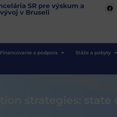
ncelária SR pre výskum a
vývoj v Bruseli
Financovanie a podpora
Stáže a pobyty
ion strategies: state 