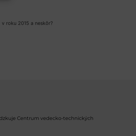
i
v
roku
2015
a neskôr?
evádzkuje Centrum vedecko-technických