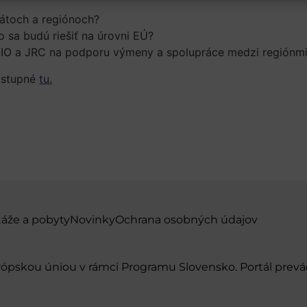
tátoch
a
regiónoch
?
o
sa
budú
riešiť
na
úrovni
EÚ
?
IO
a
JRC
na
podporu
výmeny
a
spolupráce
medzi
regiónm
dostupné
tu.
táže a pobyty
Novinky
Ochrana osobných údajov
urópskou úniou v rámci Programu Slovensko. Portál pr