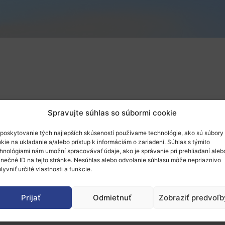
Spravujte súhlas so súbormi cookie
poskytovanie tých najlepších skúseností používame technológie, ako sú súbory
kie na ukladanie a/alebo prístup k informáciám o zariadení. Súhlas s týmito
hnológiami nám umožní spracovávať údaje, ako je správanie pri prehliadaní aleb
inečné ID na tejto stránke. Nesúhlas alebo odvolanie súhlasu môže nepriaznivo
lyvniť určité vlastnosti a funkcie.
kej komisie pre regionálnu a mestskú politiku a Spoločné
Prijať
Odmietnuť
Zobraziť predvoľb
ch (Smart specialisation strategies) v rokoch 2014 – 2020.