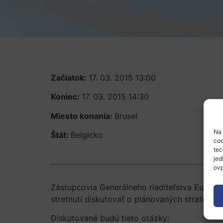
Začiatok:
17. 03. 2015 13:00
Koniec:
17. 03. 2015 14:30
Miesto konania:
Brusel
Na 
Štát:
Belgicko
coo
tec
jed
ovp
Zástupcovia Generálneho riaditeľstva Európs
stretnutí diskutovať o plánovaných stratégiá
Diskutované budú tieto otázky: