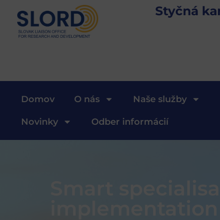
Styčná ka
Domov
O nás
Naše služby
Novinky
Odber informácií
Smart specialisat
implementation