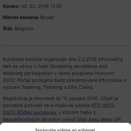
Koniec:
02. 02. 2016 17:00
Miesto konania:
Brusel
Štát:
Belgicko
Európska komisia organizuje dňa 2.2.2016 Informačný
deň na výzvy v časti Spreading excellence and
widening participation v rámci programu Horizont
2020. Počas podujatia budú prezentované informácie k
výzvam Teaming, Twinning a ERA Chairs.
Registrácia je otvorená do 11. januára 2016. Účasť je
potrebné potvrdiť na e-mailovej adrese
RTD-INFO-
DAYS-B5@ec.europa.eu,
v ktorom treba z
bezpečnostných dôvodov uviesť číslo pasu alebo OP,
národnosť a deň narodenia.
Spravujte súhlas so súbormi