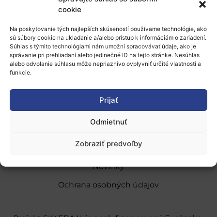
cookie
Pridať do Google Kalendára
Na poskytovanie tých najlepších skúseností používame technológie, ako
sú súbory cookie na ukladanie a/alebo prístup k informáciám o zariadení.
Súhlas s týmito technológiami nám umožní spracovávať údaje, ako je
správanie pri prehliadaní alebo jedinečné ID na tejto stránke. Nesúhlas
alebo odvolanie súhlasu môže nepriaznivo ovplyvniť určité vlastnosti a
funkcie.
O nás
Prijať
Naše služby
Odmietnuť
Financovanie a podpora
Zobraziť predvoľby
Stáže a pobyty
Novinky
Ochrana osobných údajov