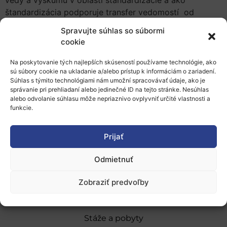
štandardizácia podporuje transfer vedomostí od
výskumu po trh.
Spravujte súhlas so súbormi
cookie
Registrovať sa je možné pomocou emailu:
fabio.taucer@ec.europa.eu
Na poskytovanie tých najlepších skúseností používame technológie, ako
sú súbory cookie na ukladanie a/alebo prístup k informáciám o zariadení.
Súhlas s týmito technológiami nám umožní spracovávať údaje, ako je
Pridať do Google Kalendára
správanie pri prehliadaní alebo jedinečné ID na tejto stránke. Nesúhlas
alebo odvolanie súhlasu môže nepriaznivo ovplyvniť určité vlastnosti a
funkcie.
Prijať
Odmietnuť
O nás
Naše služby
Zobraziť predvoľby
Financovanie a podpora
Stáže a pobyty