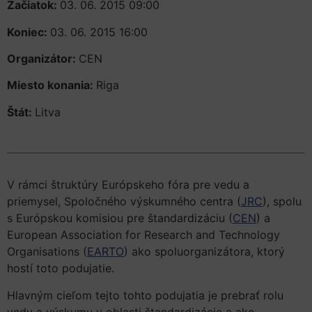
Začiatok:
03. 06. 2015 09:00
Koniec:
03. 06. 2015 16:00
Organizátor:
CEN
Miesto konania:
Riga
Štát:
Litva
V rámci štruktúry Európskeho fóra pre vedu a
priemysel, Spoločného výskumného centra (
JRC
), spolu
s Európskou komisiou pre štandardizáciu (
CEN
) a
European Association for Research and Technology
Organisations (
EARTO
) ako spoluorganizátora, ktorý
hostí toto podujatie.
Hlavným cieľom tejto tohto podujatia je prebrať rolu
vedy a výskumu v oblasti štandardizácie a ako