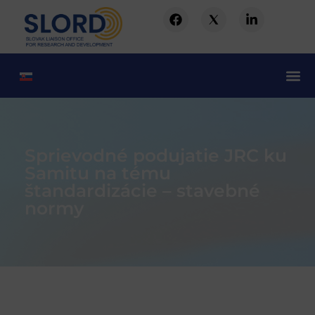
Sprievodné podujatie JRC ku
Samitu na tému
štandardizácie – stavebné
normy