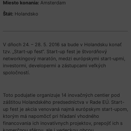
Miesto konania:
Amsterdam
Štát:
Holandsko
V dňoch 24. – 28. 5. 2016 sa bude v Holandsku konať
tzv. „Start-up fest“. Start-up fest je štvordňový
networkingový maratón, medzi európskymi start-upmi,
investormi, developermi a zástupcami veľkých
spoločností.
Toto podujatie organizuje 14 inovačných centier pod
záštitou Holandského predsedníctva v Rade EÚ. Start-
up fest je akcia venovaná najmä európskym start-upom,
ktorým má napomôcť pri hľadaní vhodného
financovania ich inovatívnych projektov, prepojiť ich s
komerčnou sférou, ale i vedeckou obcou.