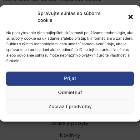
Spravujte súhlas so súbormi
cookie
Viac informácií o tomto podujatí nájdete tu.
Na poskytovanie tých najlepších skúseností používame technológie, ako
sú súbory cookie na ukladanie a/alebo prístup k informáciám o zariadení.
Pridať do Google Kalendára
Súhlas s týmito technológiami nám umožní spracovávať údaje, ako je
správanie pri prehliadaní alebo jedinečné ID na tejto stránke. Nesúhlas
alebo odvolanie súhlasu môže nepriaznivo ovplyvniť určité vlastnosti a
funkcie.
Prijať
O nás
Odmietnuť
Naše služby
Zobraziť predvoľby
Financovanie a podpora
Stáže a pobyty
Novinky