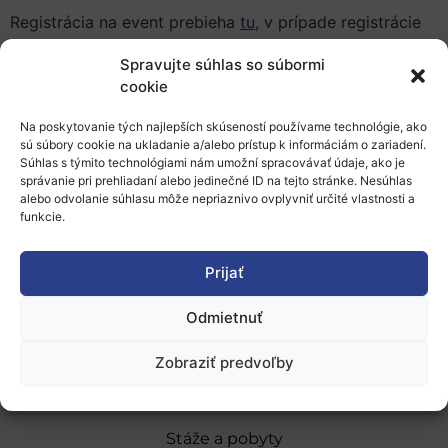
Registrácia na event prebieha
tu,
v prípade registrácie
pred 16. septembrom je možné uplatniť zľavu 20% z
Spravujte súhlas so súbormi
ceny vstupného poplatku.
cookie
Viac informácií na
stránke eventu.
Na poskytovanie tých najlepších skúseností používame technológie, ako
sú súbory cookie na ukladanie a/alebo prístup k informáciám o zariadení.
Súhlas s týmito technológiami nám umožní spracovávať údaje, ako je
Pridať do Google Kalendára
správanie pri prehliadaní alebo jedinečné ID na tejto stránke. Nesúhlas
alebo odvolanie súhlasu môže nepriaznivo ovplyvniť určité vlastnosti a
funkcie.
Prijať
Odmietnuť
O nás
Naše služby
Zobraziť predvoľby
Financovanie a podpora
Stáže a pobyty