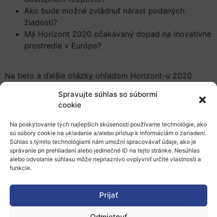
Ako bude možné zvládnuť nárast podaných
žiadostí?
Má Horizont 2020 očakávaný dopad na inovatívne
prostredie v Európe?
Na tieto a ďalšie otázky ohľadom Horizont-u 2020
odpovie Science/Business konferencia k Horizont-u
Spravujte súhlas so súbormi
2020, ktorá sa uskutoční 16. 2. 2016, v Bruseli. Medzi
cookie
rečníkmi nebude chýbať Carlos Moedas, komisár pre
výskum, vedu a inovácie, či Robert-Jan Smits,
Na poskytovanie tých najlepších skúseností používame technológie, ako
generálny riaditeľ DG pre výskum a inovácie.
sú súbory cookie na ukladanie a/alebo prístup k informáciám o zariadení.
Súhlas s týmito technológiami nám umožní spracovávať údaje, ako je
správanie pri prehliadaní alebo jedinečné ID na tejto stránke. Nesúhlas
alebo odvolanie súhlasu môže nepriaznivo ovplyvniť určité vlastnosti a
funkcie.
Registrovať sa môžete na
tejto adrese
. Viac informácií o
konferencii nájdete
tu
.
Prijať
Pridať do Google Kalendára
Odmietnuť