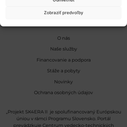
Zobraziť predvoľby
O nás
Naše služby
Financovanie a podpora
Stáže a pobyty
Novinky
Ochrana osobných údajov
„Projekt SK4ERA II je spolufinancovaný Európskou
úniou v rámci Programu Slovensko. Portál
prevádzkuje Centrum vedecko-technických