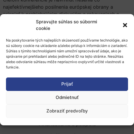
najefektívnejšieho posilnenia európskej obrany a
prispieť k prebiehajúcim diskusiám a rokovaniach o
Európskom obrannom fonde na roky 2021 – 2027.
Spravujte súhlas so súbormi
cookie
REGISTRÁCIA
(aktívna od 9.07.2018 do 18.09.2018)
Bližšie informácie o podujatí nájdete
TU
.
Na poskytovanie tých najlepších skúseností používame technológie, ako
sú súbory cookie na ukladanie a/alebo prístup k informáciám o zariadení.
Súhlas s týmito technológiami nám umožní spracovávať údaje, ako je
Pridať do Google Kalendára
správanie pri prehliadaní alebo jedinečné ID na tejto stránke. Nesúhlas
alebo odvolanie súhlasu môže nepriaznivo ovplyvniť určité vlastnosti a
funkcie.
Prijať
Odmietnuť
O nás
Zobraziť predvoľby
Naše služby
Financovanie a podpora