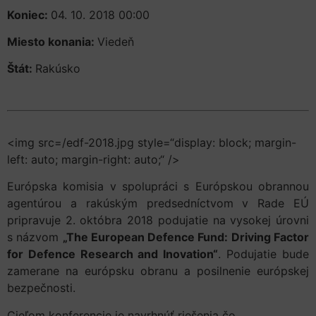
Koniec:
04. 10. 2018 00:00
Miesto konania:
Viedeň
Štát:
Rakúsko
<img src=/edf-2018.jpg style=“display: block; margin-
left: auto; margin-right: auto;“ />
Európska komisia v spolupráci s Európskou obrannou
agentúrou a rakúským predsedníctvom v Rade EÚ
pripravuje 2. októbra 2018 podujatie na vysokej úrovni
s názvom
„The European Defence Fund: Driving Factor
for Defence Research and Inovation“
. Podujatie bude
zamerane na európsku obranu a posilnenie európskej
bezpečnosti.
Cieľom konferencie je navrhnúť riešenia čo