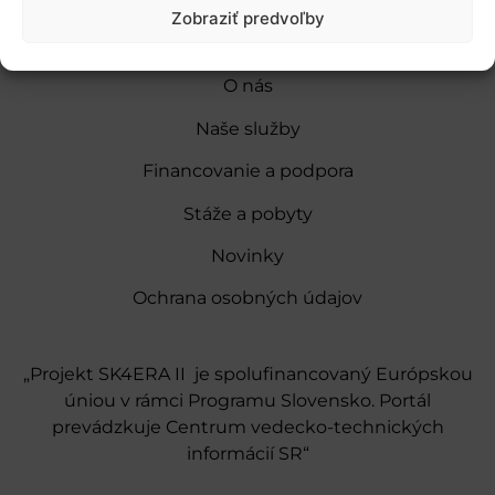
Zobraziť predvoľby
O nás
Naše služby
Financovanie a podpora
Stáže a pobyty
Novinky
Ochrana osobných údajov
„Projekt SK4ERA II je spolufinancovaný Európskou
úniou v rámci Programu Slovensko. Portál
prevádzkuje Centrum vedecko-technických
informácií SR“