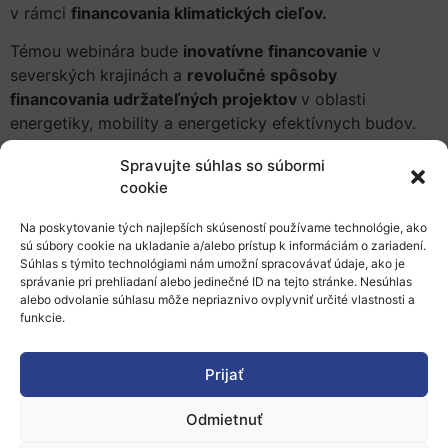
v rámci
financovania klimatických cieľov.
Témou webinára bude
inovatívne financovanie
v
severských krajinách a
revolučné spôsoby
financovania udržateľných projektov
v oblasti
energetiky, mobility a energeticky efektívnych budov.
Počas webinára vystúpi
Dagfinn Wåge
z nórskej
Spravujte súhlas so súbormi
energetickej spoločnosti
Lyse
,
Stig Finnesand
z
cookie
neziskovej organizácie
Nordic Edge
a starosta obce
Na poskytovanie tých najlepších skúseností používame technológie, ako
Gjesdal
,
Frode Fjeldsbø
, ktorý poskytne informácie o
sú súbory cookie na ukladanie a/alebo prístup k informáciám o zariadení.
tom, ako financovali svoje nové projekty.
Súhlas s týmito technológiami nám umožní spracovávať údaje, ako je
správanie pri prehliadaní alebo jedinečné ID na tejto stránke. Nesúhlas
Viac informácií spolu s registráciu na podujatie nájdete
alebo odvolanie súhlasu môže nepriaznivo ovplyvniť určité vlastnosti a
funkcie.
tu
.
Pridať do Google Kalendára
Prijať
Odmietnuť