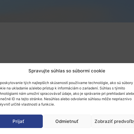
Spravujte súhlas so súbormi cookie
poskytovanie tých najlepších skúseností používame technológie, ako sú súbory
kie na ukladanie a/alebo prístup k informáciám o zariadení. Súhlas s týmito
hnológiami nám umožní spracovávať údaje, ako je správanie pri prehliadaní aleb
inečné ID na tejto stránke. Nesúhlas alebo odvolanie súhlasu môže nepriaznivo
lyvniť určité vlastnosti a funkcie.
Prijať
Odmietnuť
Zobraziť predvoľb
Europe (WIRE) sa koná každoročne od roku 2010. Poskytuje 
ónálnej, národnej a európskej vlády, sledujúc dopad a podp