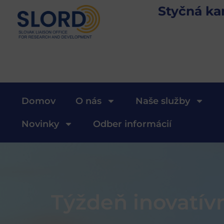
Styčná ka
Domov
O nás
Naše služby
Novinky
Odber informácií
Týždeň inovatív