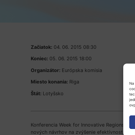
Začiatok:
04. 06. 2015 08:30
Koniec:
05. 06. 2015 18:00
Organizátor:
Európska komisia
Miesto konania:
Riga
Na 
coo
Štát:
Lotyšsko
tec
jed
ovp
Konferencia Week for Innovative Regions in 
nových návrhov na zvýšenie efektívnosti regi