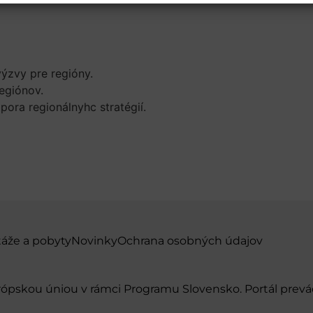
ýzvy pre regióny.
regiónov.
ora regionálnyhc stratégií.
táže a pobyty
Novinky
Ochrana osobných údajov
urópskou úniou v rámci Programu Slovensko. Portál pr