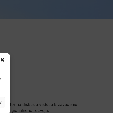
o
y
priestor na diskusiu vedúcu k zavedeniu
oru regionálneho rozvoja.