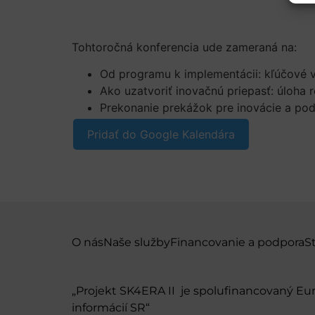
Tohtoročná konferencia ude zameraná na:
Od programu k implementácii: kľúčové v
Ako uzatvoriť inovačnú priepasť: úloha 
Prekonanie prekážok pre inovácie a podp
Pridať do Google Kalendára
O nás
Naše služby
Financovanie a podpora
S
„Projekt SK4ERA II je spolufinancovaný E
informácií SR“