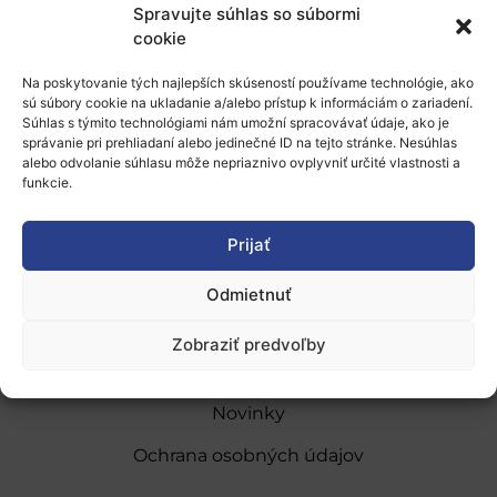
Spravujte súhlas so súbormi
Viac informácií nájdete
tu
.
cookie
Pridať do Google Kalendára
Na poskytovanie tých najlepších skúseností používame technológie, ako
sú súbory cookie na ukladanie a/alebo prístup k informáciám o zariadení.
Súhlas s týmito technológiami nám umožní spracovávať údaje, ako je
správanie pri prehliadaní alebo jedinečné ID na tejto stránke. Nesúhlas
alebo odvolanie súhlasu môže nepriaznivo ovplyvniť určité vlastnosti a
funkcie.
O nás
Prijať
Naše služby
Odmietnuť
Financovanie a podpora
Zobraziť predvoľby
Stáže a pobyty
Novinky
Ochrana osobných údajov