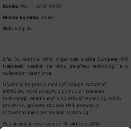
Koniec:
02. 11. 2018 00:00
Miesto konania:
Brusel
Štát:
Belgicko
Dňa 31. októbra 2018 organizuje služba European IPR
Helpdesk webinár na tému transferu technológií a o
duševnom vlastníctve.
Účastníci by potom mali byť schopní rozoznať
inštitúcie, ktoré poskytujú pomoc pri prenose
technológií, efektívnosť a dôležitosť technologických
previerok, spôsoby riadenia rizík prenosu a
rozpoznávanie licencovania technológií.
Registrácia je otvorená do 16. októbra 2018.