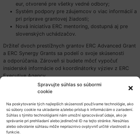
eur, otvorené pre všetky vedné odbory;
Systém podpory pre záujemcov o viac informácií a
pri príprave grantovej žiadosti;
Nová iniciatíva ERC mentoring, dostupná aj pre
slovenských uchádzačov.
Držiteľ dvoch prestížnych grantov ERC Advanced Grant
a ERC Synergy Grants sa podelí o svoje skúsenosti
a odporúčania. Zároveň si budete môcť vypočuť
insiderské informácie od koordinátorky výziev z ERC
Executive Agency.
Spravujte súhlas so súbormi
Program podujatia
Nové granty Európskej výskumnej
cookie
rady
Na poskytovanie tých najlepších skúseností používame technológie, ako
Na podujatie je potrebné sa
vopred zaregistrovať
.
sú súbory cookie na ukladanie a/alebo prístup k informáciám o zariadení.
Registrácia je otvorená
do 27.9.2021
, 12:00 hod. Deň
Súhlas s týmito technológiami nám umožní spracovávať údaje, ako je
správanie pri prehliadaní alebo jedinečné ID na tejto stránke. Nesúhlas
pred podujatím Vám zašleme odkaz na pripojenie na
alebo odvolanie súhlasu môže nepriaznivo ovplyvniť určité vlastnosti a
Vami zaslanú emailovú adresu.
funkcie.