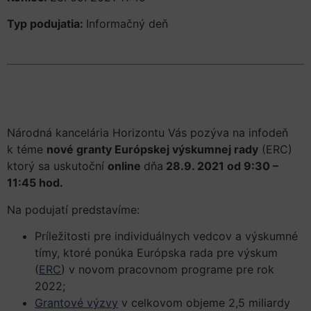
Typ podujatia:
Informačný deň
Národná kancelária Horizontu Vás pozýva na infodeň
k téme
nové granty Európskej výskumnej rady
(ERC)
ktorý sa uskutoční
online
dňa
28.9. 2021 od 9:30 –
11:45 hod.
Na podujatí predstavíme:
Príležitosti pre individuálnych vedcov a výskumné
tímy, ktoré ponúka Európska rada pre výskum
(
ERC
) v novom pracovnom programe pre rok
2022;
Grantové výzvy
v celkovom objeme 2,5 miliardy