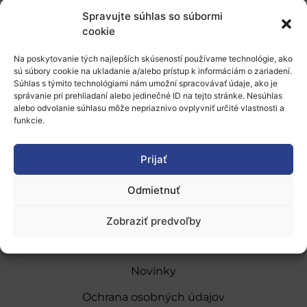
Spravujte súhlas so súbormi
Bližšie informácie
cookie
Na poskytovanie tých najlepších skúseností používame technológie, ako
Pridať do Google Kalendára
sú súbory cookie na ukladanie a/alebo prístup k informáciám o zariadení.
Súhlas s týmito technológiami nám umožní spracovávať údaje, ako je
správanie pri prehliadaní alebo jedinečné ID na tejto stránke. Nesúhlas
alebo odvolanie súhlasu môže nepriaznivo ovplyvniť určité vlastnosti a
funkcie.
Prijať
O nás
Odmietnuť
Naše služby
Financovanie a podpora
Zobraziť predvoľby
Stáže a pobyty
Novinky
Ochrana osobných údajov