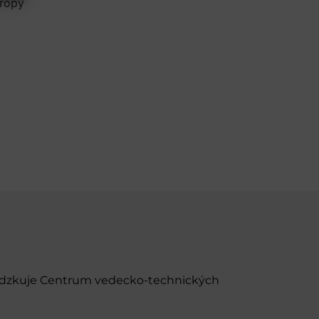
urópy
evádzkuje Centrum vedecko-technických