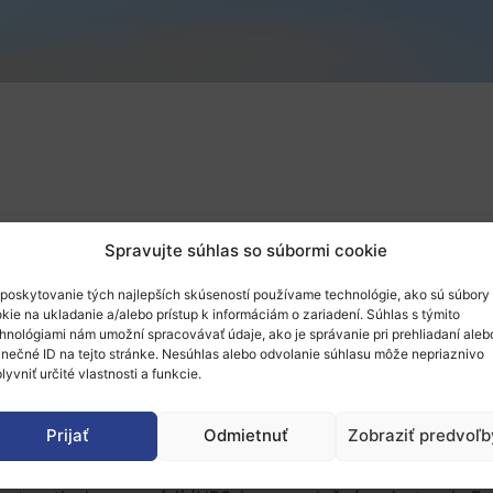
Spravujte súhlas so súbormi cookie
poskytovanie tých najlepších skúseností používame technológie, ako sú súbory
kie na ukladanie a/alebo prístup k informáciám o zariadení. Súhlas s týmito
hnológiami nám umožní spracovávať údaje, ako je správanie pri prehliadaní aleb
inečné ID na tejto stránke. Nesúhlas alebo odvolanie súhlasu môže nepriaznivo
lyvniť určité vlastnosti a funkcie.
Prijať
Odmietnuť
Zobraziť predvoľb
ivít a identifikácia osvedčených postupov