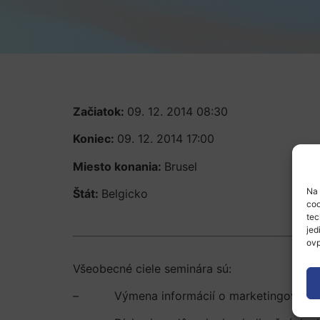
Začiatok:
09. 12. 2014 08:30
Koniec:
09. 12. 2014 17:00
Miesto konania:
Brusel
Na 
Štát:
Belgicko
coo
tec
jed
ovp
Všeobecné ciele seminára sú:
– Výmena informácií o marketingových akt