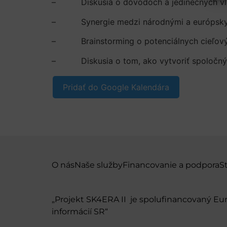
– Diskusia o dôvodoch a jedinečných vlast
– Synergie medzi národnými a európsk
– Brainstorming o potenciálnych cieľový
– Diskusia o tom, ako vytvoriť spoločný
Pridať do Google Kalendára
O nás
Naše služby
Financovanie a podpora
S
„Projekt SK4ERA II je spolufinancovaný E
informácií SR“