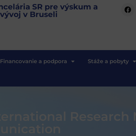
ncelária SR pre výskum a
vývoj v Bruseli
Financovanie a podpora
Stáže a pobyty
ernational Research
unication