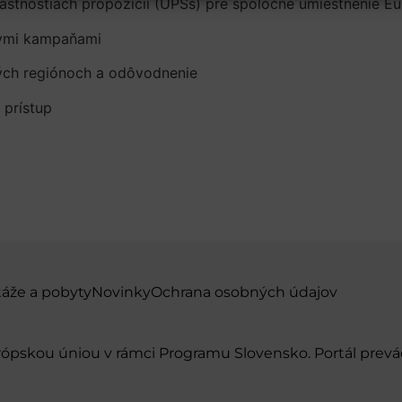
nostiach propozícií (UPSs) pre spoločné umiestnenie E
ymi kampaňami
ch regiónoch a odôvodnenie
 prístup
táže a pobyty
Novinky
Ochrana osobných údajov
urópskou úniou v rámci Programu Slovensko. Portál pr