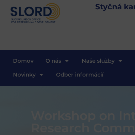
Styčná ka
Domov
O nás
Naše služby
Novinky
Odber informácií
Workshop on Int
Research Comm