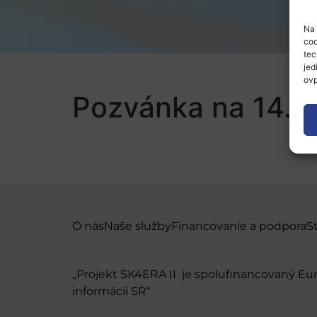
Na 
coo
tec
jed
ovp
Pozvánka na 14. E
O nás
Naše služby
Financovanie a podpora
S
„Projekt SK4ERA II je spolufinancovaný E
informácií SR“