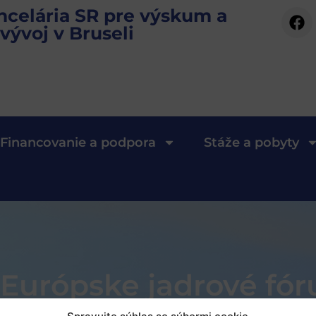
ncelária SR pre výskum a
vývoj v Bruseli
Financovanie a podpora
Stáže a pobyty
 Európske jadrové fó