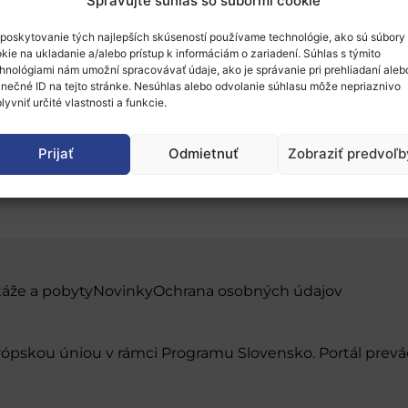
Spravujte súhlas so súbormi cookie
poskytovanie tých najlepších skúseností používame technológie, ako sú súbory
kie na ukladanie a/alebo prístup k informáciám o zariadení. Súhlas s týmito
hnológiami nám umožní spracovávať údaje, ako je správanie pri prehliadaní aleb
inečné ID na tejto stránke. Nesúhlas alebo odvolanie súhlasu môže nepriaznivo
lyvniť určité vlastnosti a funkcie.
urópske jadrové fórum
Prijať
Odmietnuť
Zobraziť predvoľb
táže a pobyty
Novinky
Ochrana osobných údajov
urópskou úniou v rámci Programu Slovensko. Portál pr