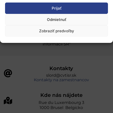
Prijať
Ochrana osobných údajov
Odmietnuť
„Projekt SK4ERA II je spolufinancovaný Európskou
Zobraziť predvoľby
úniou v rámci Programu Slovensko. Portál
prevádzkuje Centrum vedecko-technických
informácií SR“
Kontakty
slord@cvtisr.sk
Kontakty na zamestnancov
Kde nás nájdete
Rue du Luxembourg 3
1000 Brusel Belgicko