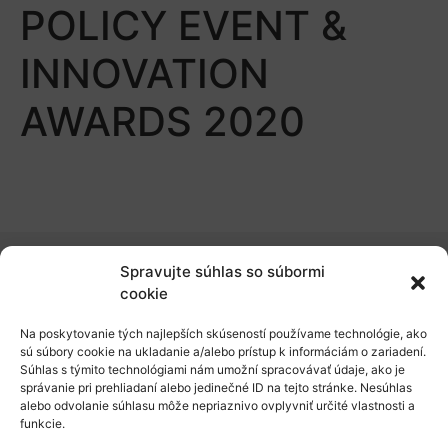
POLICY EVENT &
INNOVATION
AWARDS 2020
Spravujte súhlas so súbormi
O nás
cookie
Naše služby
Na poskytovanie tých najlepších skúseností používame technológie, ako
sú súbory cookie na ukladanie a/alebo prístup k informáciám o zariadení.
Financovanie a podpora
Súhlas s týmito technológiami nám umožní spracovávať údaje, ako je
správanie pri prehliadaní alebo jedinečné ID na tejto stránke. Nesúhlas
Stáže a pobyty
alebo odvolanie súhlasu môže nepriaznivo ovplyvniť určité vlastnosti a
funkcie.
Novinky