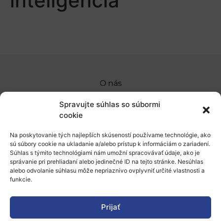
inteligencia
O nás
Naše služby
Spravujte súhlas so súbormi
cookie
Financovanie a podpora
Na poskytovanie tých najlepších skúseností používame technológie, ako
Stáže a pobyty
sú súbory cookie na ukladanie a/alebo prístup k informáciám o zariadení.
Súhlas s týmito technológiami nám umožní spracovávať údaje, ako je
Novinky
správanie pri prehliadaní alebo jedinečné ID na tejto stránke. Nesúhlas
alebo odvolanie súhlasu môže nepriaznivo ovplyvniť určité vlastnosti a
Ochrana osobných údajov
funkcie.
Prijať
„Projekt SK4ERA II je spolufinancovaný Európskou