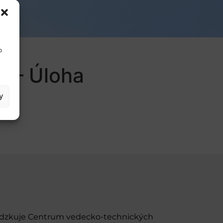
o
s – Úloha
y
evádzkuje Centrum vedecko-technických