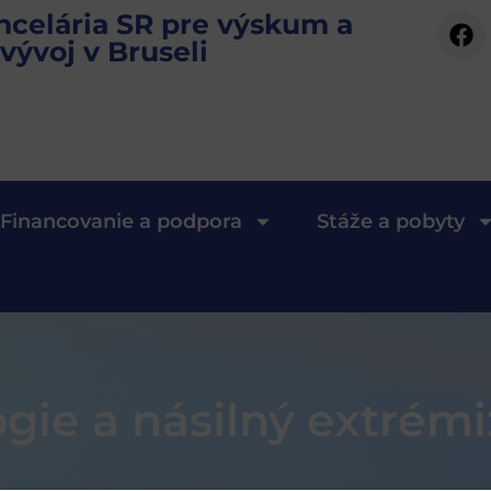
ncelária SR pre výskum a
vývoj v Bruseli
Financovanie a podpora
Stáže a pobyty
ógie a násilný extrém