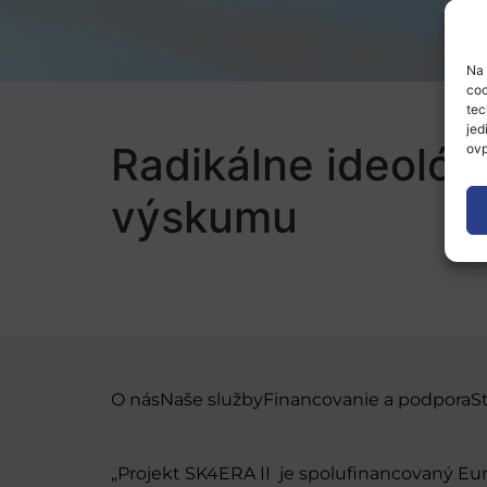
Na 
coo
tec
jed
Radikálne ideológ
ovp
výskumu
O nás
Naše služby
Financovanie a podpora
S
„Projekt SK4ERA II je spolufinancovaný E