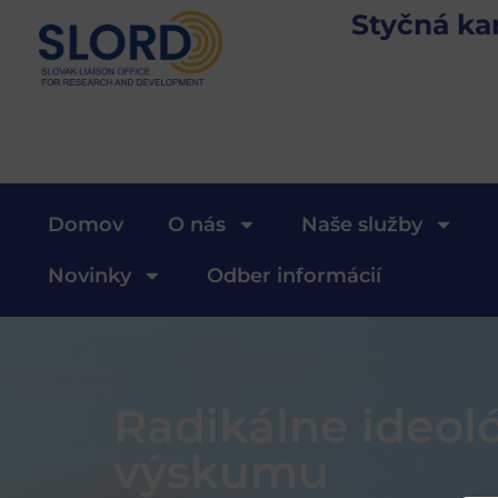
Styčná ka
Domov
O nás
Naše služby
Novinky
Odber informácií
Radikálne ideol
výskumu