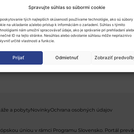
Spravujte súhlas so súbormi cookie
poskytovanie tých najlepších skúseností používame technológie, ako sú súbory
kie na ukladanie a/alebo prístup k informáciám o zariadení. Súhlas s týmito
hnológiami nám umožní spracovávať údaje, ako je správanie pri prehliadaní aleb
inečné ID na tejto stránke. Nesúhlas alebo odvolanie súhlasu môže nepriaznivo
ie a násilný extrémizmu
lyvniť určité vlastnosti a funkcie.
Prijať
Odmietnuť
Zobraziť predvoľb
táže a pobyty
Novinky
Ochrana osobných údajov
urópskou úniou v rámci Programu Slovensko. Portál pr