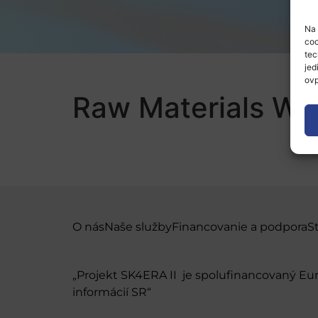
Na 
coo
tec
jed
ovp
Raw Materials We
O nás
Naše služby
Financovanie a podpora
S
„Projekt SK4ERA II je spolufinancovaný E
informácií SR“