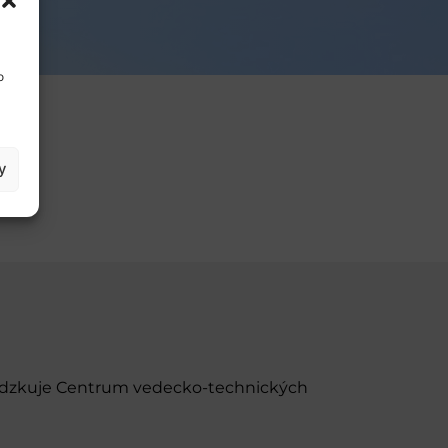
o
y
evádzkuje Centrum vedecko-technických