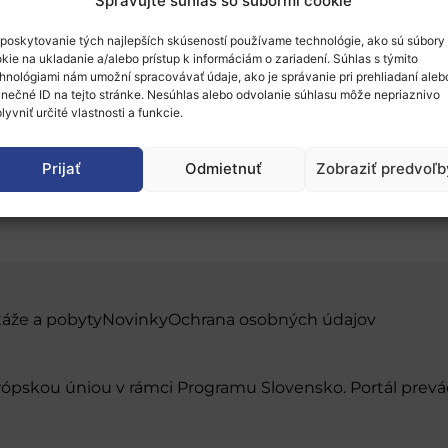
Spravujte súhlas so súbormi cookie
poskytovanie tých najlepších skúseností používame technológie, ako sú súbory
kie na ukladanie a/alebo prístup k informáciám o zariadení. Súhlas s týmito
hnológiami nám umožní spracovávať údaje, ako je správanie pri prehliadaní aleb
inečné ID na tejto stránke. Nesúhlas alebo odvolanie súhlasu môže nepriaznivo
lyvniť určité vlastnosti a funkcie.
ek
Prijať
Odmietnuť
Zobraziť predvoľb
táže a pobyty
Novinky
Ochrana osobných údajov
urópskou úniou v rámci Programu Slovensko. Portál pr