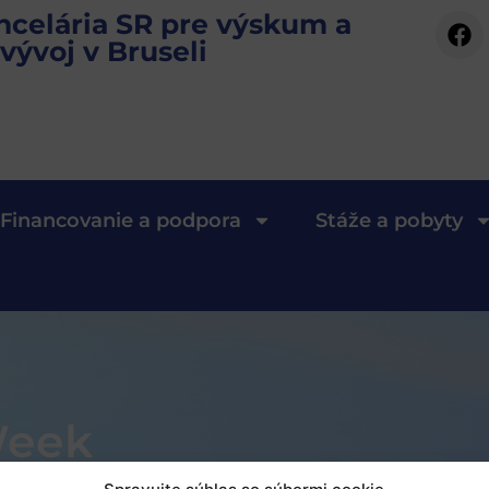
ncelária SR pre výskum a
vývoj v Bruseli
Financovanie a podpora
Stáže a pobyty
Week