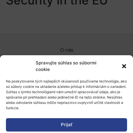
Security in the EU
O nás
Naše služby
Spravujte súhlas so súbormi
cookie
Financovanie a podpora
Na poskytovanie tých najlepších skúseností používame technológie, ako
Stáže a pobyty
sú súbory cookie na ukladanie a/alebo prístup k informáciám o zariadení.
Súhlas s týmito technológiami nám umožní spracovávať údaje, ako je
Novinky
správanie pri prehliadaní alebo jedinečné ID na tejto stránke. Nesúhlas
alebo odvolanie súhlasu môže nepriaznivo ovplyvniť určité vlastnosti a
Ochrana osobných údajov
funkcie.
Prijať
„Projekt SK4ERA II je spolufinancovaný Európskou