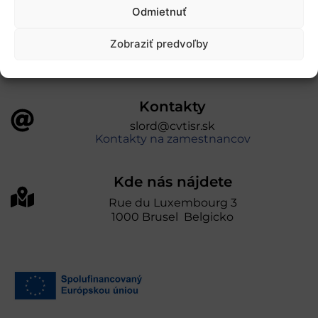
úniou v rámci Programu Slovensko. Portál
Odmietnuť
prevádzkuje Centrum vedecko-technických
informácií SR“
Zobraziť predvoľby
Kontakty
slord@cvtisr.sk
Kontakty na zamestnancov
Kde nás nájdete
Rue du Luxembourg 3
1000 Brusel Belgicko