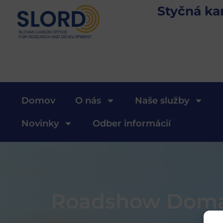
Styčná ka
Domov
O nás
Naše služby
Novinky
Odber informácií
Roadshow Doma 