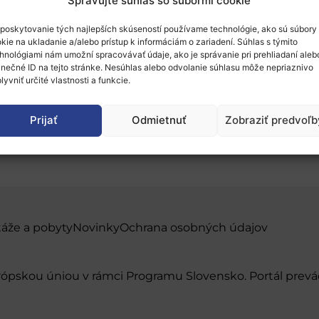
Spravujte súhlas so súbormi cookie
poskytovanie tých najlepších skúseností používame technológie, ako sú súbory
kie na ukladanie a/alebo prístup k informáciám o zariadení. Súhlas s týmito
hnológiami nám umožní spracovávať údaje, ako je správanie pri prehliadaní aleb
inečné ID na tejto stránke. Nesúhlas alebo odvolanie súhlasu môže nepriaznivo
lyvniť určité vlastnosti a funkcie.
EÚ – Hnúšťa a Brezno
Prijať
Odmietnuť
Zobraziť predvoľb
táže a pobyty
Novinky
Ochrana osobných údajov
urópskou úniou v rámci Programu Slovensko. Portál pr