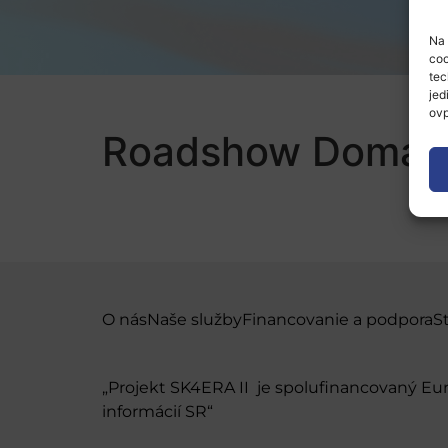
Na 
coo
tec
jed
ovp
Roadshow Doma v 
O nás
Naše služby
Financovanie a podpora
S
„Projekt SK4ERA II je spolufinancovaný E
informácií SR“