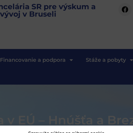
ncelária SR pre výskum a
vývoj v Bruseli
Financovanie a podpora
Stáže a pobyty
v EÚ – Hnúšťa a Bre