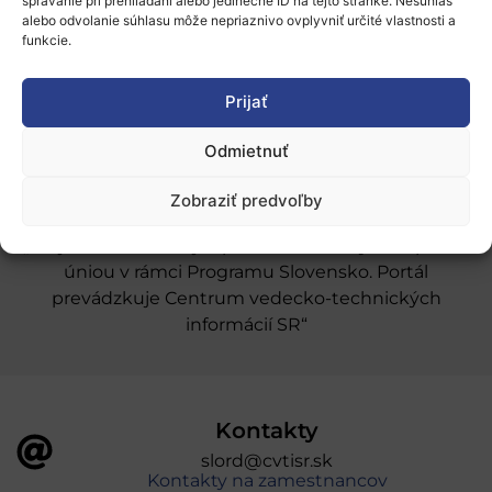
Naše služby
správanie pri prehliadaní alebo jedinečné ID na tejto stránke. Nesúhlas
alebo odvolanie súhlasu môže nepriaznivo ovplyvniť určité vlastnosti a
funkcie.
Financovanie a podpora
Stáže a pobyty
Prijať
Novinky
Odmietnuť
Ochrana osobných údajov
Zobraziť predvoľby
„Projekt SK4ERA II je spolufinancovaný Európskou
úniou v rámci Programu Slovensko. Portál
prevádzkuje Centrum vedecko-technických
informácií SR“
Kontakty
slord@cvtisr.sk
Kontakty na zamestnancov