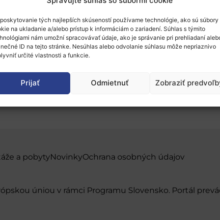
Spravujte súhlas so súbormi cookie
poskytovanie tých najlepších skúseností používame technológie, ako sú súbory
kie na ukladanie a/alebo prístup k informáciám o zariadení. Súhlas s týmito
hnológiami nám umožní spracovávať údaje, ako je správanie pri prehliadaní aleb
inečné ID na tejto stránke. Nesúhlas alebo odvolanie súhlasu môže nepriaznivo
lyvniť určité vlastnosti a funkcie.
Nórsku: príklad pre Slo
Prijať
Odmietnuť
Zobraziť predvoľb
táže a pobyty
Novinky
Ochrana osobných údajov
urópskou úniou v rámci Programu Slovensko. Portál pr