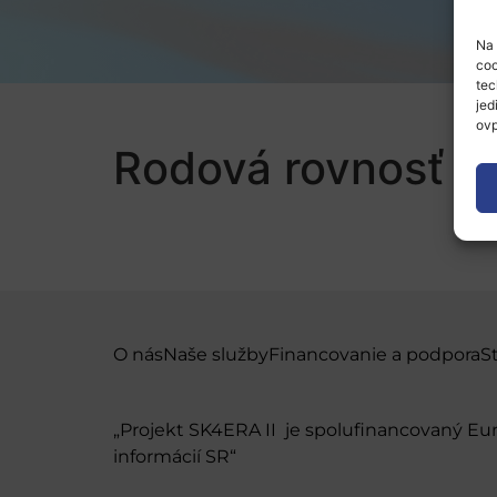
Na 
coo
tec
jed
ovp
Rodová rovnosť v 
O nás
Naše služby
Financovanie a podpora
S
„Projekt SK4ERA II je spolufinancovaný E
informácií SR“