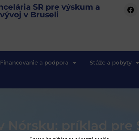
ncelária SR pre výskum a
vývoj v Bruseli
Financovanie a podpora
Stáže a pobyty
v Nórsku: príklad pre