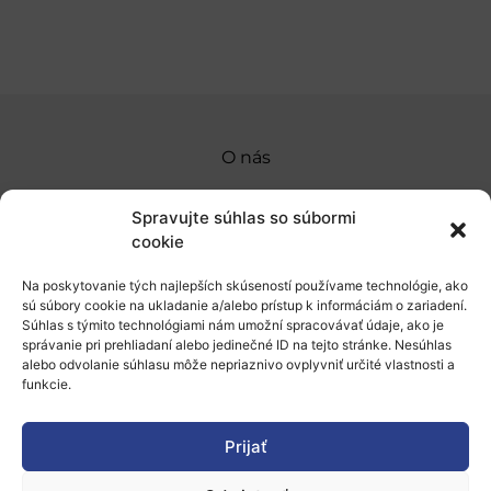
O nás
Naše služby
Spravujte súhlas so súbormi
Financovanie a podpora
cookie
Stáže a pobyty
Na poskytovanie tých najlepších skúseností používame technológie, ako
sú súbory cookie na ukladanie a/alebo prístup k informáciám o zariadení.
Novinky
Súhlas s týmito technológiami nám umožní spracovávať údaje, ako je
správanie pri prehliadaní alebo jedinečné ID na tejto stránke. Nesúhlas
alebo odvolanie súhlasu môže nepriaznivo ovplyvniť určité vlastnosti a
Ochrana osobných údajov
funkcie.
„Projekt SK4ERA II je spolufinancovaný Európskou
Prijať
úniou v rámci Programu Slovensko. Portál