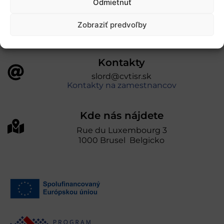
Odmietnuť
prevádzkuje Centrum vedecko-technických
informácií SR“
Zobraziť predvoľby
Kontakty
slord@cvtisr.sk
Kontakty na zamestnancov
Kde nás nájdete
Rue du Luxembourg 3
1000 Brusel Belgicko