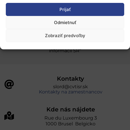
Prijať
Ochrana osobných údajov
Odmietnuť
„Projekt SK4ERA II je spolufinancovaný Európskou
Zobraziť predvoľby
úniou v rámci Programu Slovensko. Portál
prevádzkuje Centrum vedecko-technických
informácií SR“
Kontakty
slord@cvtisr.sk
Kontakty na zamestnancov
Kde nás nájdete
Rue du Luxembourg 3
1000 Brusel Belgicko