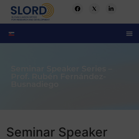
Seminar Speaker Series –
Prof. Rubén Fernández-
Busnadiego
Seminar Speaker