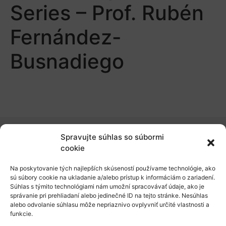
Series – Prof. Rubén
Fernández-
Busnadiego
Spravujte súhlas so súbormi
O nás
cookie
Naše služby
Na poskytovanie tých najlepších skúseností používame technológie, ako
sú súbory cookie na ukladanie a/alebo prístup k informáciám o zariadení.
Financovanie a podpora
Súhlas s týmito technológiami nám umožní spracovávať údaje, ako je
správanie pri prehliadaní alebo jedinečné ID na tejto stránke. Nesúhlas
Stáže a pobyty
alebo odvolanie súhlasu môže nepriaznivo ovplyvniť určité vlastnosti a
funkcie.
Novinky