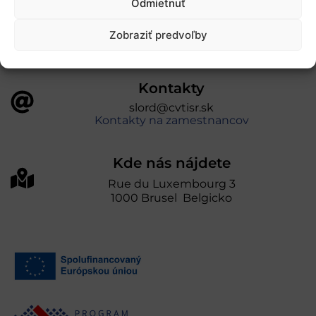
Odmietnuť
prevádzkuje Centrum vedecko-technických
informácií SR“
Zobraziť predvoľby
Kontakty
slord@cvtisr.sk
Kontakty na zamestnancov
Kde nás nájdete
Rue du Luxembourg 3
1000 Brusel Belgicko