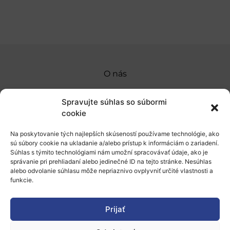
O nás
Naše služby
Spravujte súhlas so súbormi
Financovanie a podpora
cookie
Stáže a pobyty
Na poskytovanie tých najlepších skúseností používame technológie, ako
sú súbory cookie na ukladanie a/alebo prístup k informáciám o zariadení.
Novinky
Súhlas s týmito technológiami nám umožní spracovávať údaje, ako je
správanie pri prehliadaní alebo jedinečné ID na tejto stránke. Nesúhlas
alebo odvolanie súhlasu môže nepriaznivo ovplyvniť určité vlastnosti a
Ochrana osobných údajov
funkcie.
„Projekt SK4ERA II je spolufinancovaný Európskou
Prijať
úniou v rámci Programu Slovensko. Portál