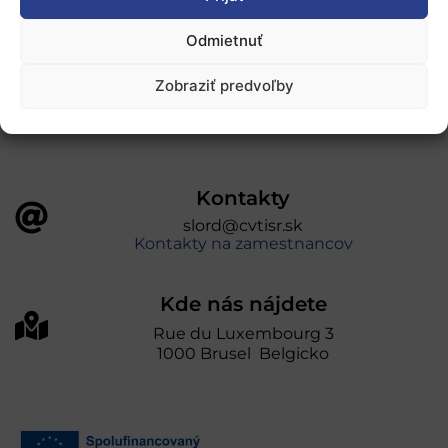
„Projekt SK4ERA II je spolufinancovaný Európskou
Odmietnuť
úniou v rámci Programu Slovensko. Portál
prevádzkuje Centrum vedecko-technických
Zobraziť predvoľby
informácií SR“
Kontakty
slord@cvtisr.sk
Kontakty na zamestnancov
Kde nás nájdete
Rue du Luxembourg 3
1000 Brusel Belgicko