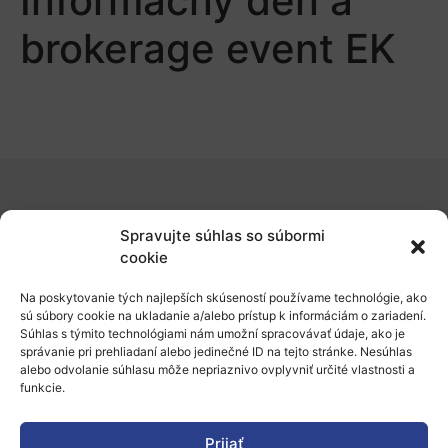
Informačný deň a
brokerage event EK
O nás
Spravujte súhlas so súbormi
Naše služby
cookie
Financovanie a podpora
Na poskytovanie tých najlepších skúseností používame technológie, ako
sú súbory cookie na ukladanie a/alebo prístup k informáciám o zariadení.
Stáže a pobyty
Súhlas s týmito technológiami nám umožní spracovávať údaje, ako je
správanie pri prehliadaní alebo jedinečné ID na tejto stránke. Nesúhlas
Novinky
alebo odvolanie súhlasu môže nepriaznivo ovplyvniť určité vlastnosti a
funkcie.
Ochrana osobných údajov
Prijať