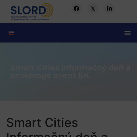
Smart Cities Informačný deň a
brokerage event EK
Smart Cities