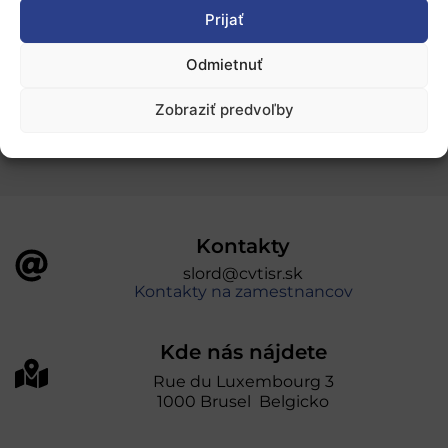
Ochrana osobných údajov
Prijať
Odmietnuť
„Projekt SK4ERA II je spolufinancovaný Európskou
úniou v rámci Programu Slovensko. Portál
Zobraziť predvoľby
prevádzkuje Centrum vedecko-technických
informácií SR“
Kontakty
slord@cvtisr.sk
Kontakty na zamestnancov
Kde nás nájdete
Rue du Luxembourg 3
1000 Brusel Belgicko