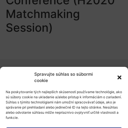
Conference (H2020
Matchmaking
Session)
Spravujte súhlas so súbormi
O nás
cookie
Naše služby
Na poskytovanie tých najlepších skúseností používame technológie, ako
sú súbory cookie na ukladanie a/alebo prístup k informáciám o zariadení.
Financovanie a podpora
Súhlas s týmito technológiami nám umožní spracovávať údaje, ako je
správanie pri prehliadaní alebo jedinečné ID na tejto stránke. Nesúhlas
Stáže a pobyty
alebo odvolanie súhlasu môže nepriaznivo ovplyvniť určité vlastnosti a
funkcie.
Novinky