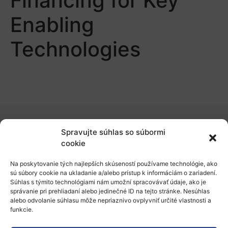
Financing for Key
Enabling
Technologies
Spravujte súhlas so súbormi
O nás
cookie
Naše služby
Na poskytovanie tých najlepších skúseností používame technológie, ako
sú súbory cookie na ukladanie a/alebo prístup k informáciám o zariadení.
Financovanie a podpora
Súhlas s týmito technológiami nám umožní spracovávať údaje, ako je
správanie pri prehliadaní alebo jedinečné ID na tejto stránke. Nesúhlas
Stáže a pobyty
alebo odvolanie súhlasu môže nepriaznivo ovplyvniť určité vlastnosti a
funkcie.
Novinky