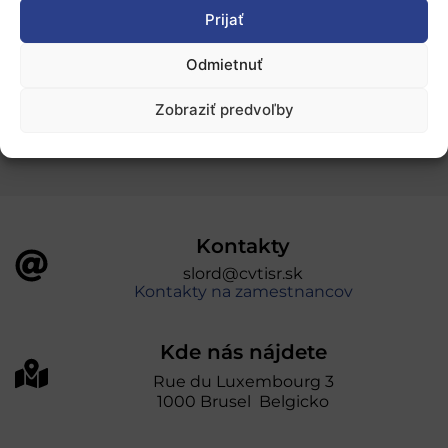
Ochrana osobných údajov
Prijať
Odmietnuť
„Projekt SK4ERA II je spolufinancovaný Európskou
úniou v rámci Programu Slovensko. Portál
Zobraziť predvoľby
prevádzkuje Centrum vedecko-technických
informácií SR“
Kontakty
slord@cvtisr.sk
Kontakty na zamestnancov
Kde nás nájdete
Rue du Luxembourg 3
1000 Brusel Belgicko