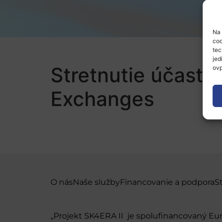
Na 
coo
tec
jed
Stretnutie účastn
ovp
Exchanges
O nás
Naše služby
Financovanie a podpora
S
„Projekt SK4ERA II je spolufinancovaný E