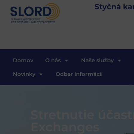
Styčná ka
Domov
O nás
Naše služby
Novinky
Odber informácií
Stretnutie účas
Exchanges