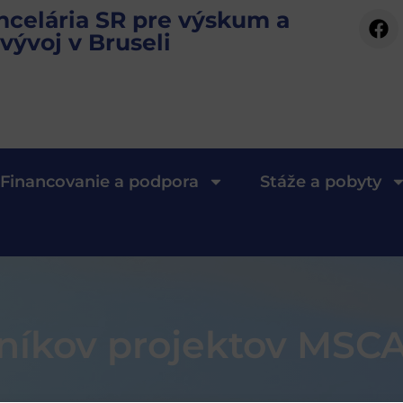
ncelária SR pre výskum a
vývoj v Bruseli
Financovanie a podpora
Stáže a pobyty
tníkov projektov MSCA