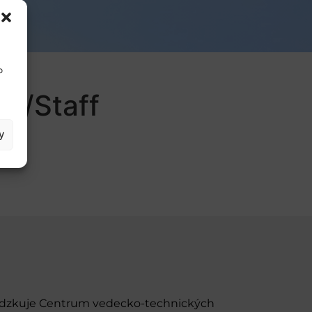
o
SE/Staff
y
evádzkuje Centrum vedecko-technických