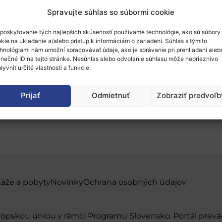
Spravujte súhlas so súbormi cookie
poskytovanie tých najlepších skúseností používame technológie, ako sú súbory
kie na ukladanie a/alebo prístup k informáciám o zariadení. Súhlas s týmito
hnológiami nám umožní spracovávať údaje, ako je správanie pri prehliadaní aleb
inečné ID na tejto stránke. Nesúhlas alebo odvolanie súhlasu môže nepriaznivo
íkov projektov MSCA RI
lyvniť určité vlastnosti a funkcie.
Prijať
Odmietnuť
Zobraziť predvoľb
táže a pobyty
Novinky
Ochrana osobných údajov
urópskou úniou v rámci Programu Slovensko. Portál pr