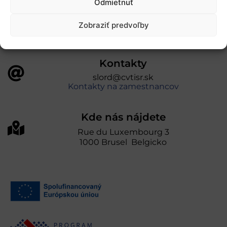
Odmietnuť
prevádzkuje Centrum vedecko-technických
informácií SR“
Zobraziť predvoľby
Kontakty
slord@cvtisr.sk
Kontakty na zamestnancov
Kde nás nájdete
Rue du Luxembourg 3
1000 Brusel Belgicko