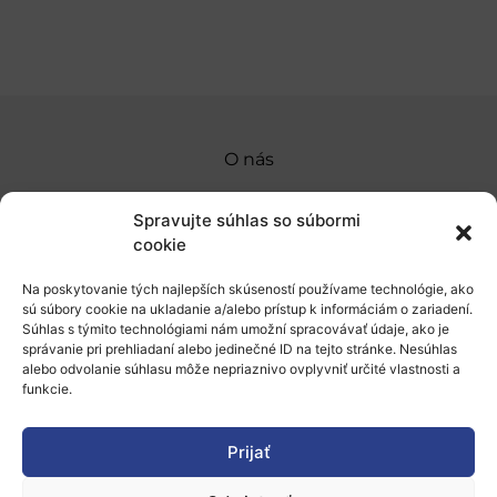
O nás
Naše služby
Spravujte súhlas so súbormi
Financovanie a podpora
cookie
Stáže a pobyty
Na poskytovanie tých najlepších skúseností používame technológie, ako
sú súbory cookie na ukladanie a/alebo prístup k informáciám o zariadení.
Novinky
Súhlas s týmito technológiami nám umožní spracovávať údaje, ako je
správanie pri prehliadaní alebo jedinečné ID na tejto stránke. Nesúhlas
alebo odvolanie súhlasu môže nepriaznivo ovplyvniť určité vlastnosti a
Ochrana osobných údajov
funkcie.
„Projekt SK4ERA II je spolufinancovaný Európskou
Prijať
úniou v rámci Programu Slovensko. Portál