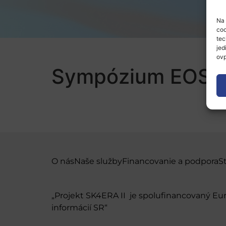
Na 
coo
tec
jed
ovp
Sympózium EOSC
O nás
Naše služby
Financovanie a podpora
S
„Projekt SK4ERA II je spolufinancovaný E
informácií SR“