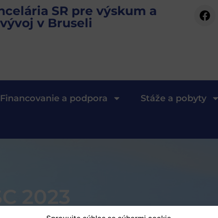
ncelária SR pre výskum a
vývoj v Bruseli
Financovanie a podpora
Stáže a pobyty
C 2023