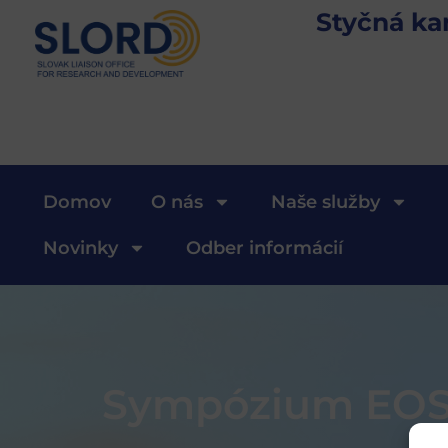
Styčná ka
Domov
O nás
Naše služby
Novinky
Odber informácií
Sympózium EOS