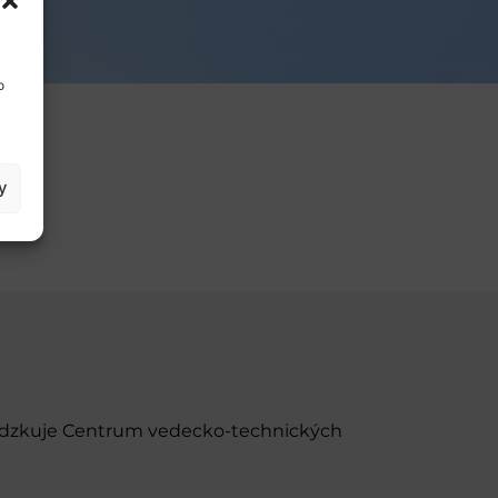
o
y
evádzkuje Centrum vedecko-technických