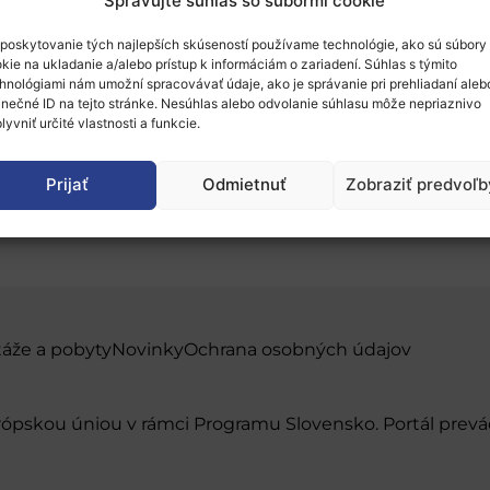
Spravujte súhlas so súbormi cookie
poskytovanie tých najlepších skúseností používame technológie, ako sú súbory
kie na ukladanie a/alebo prístup k informáciám o zariadení. Súhlas s týmito
hnológiami nám umožní spracovávať údaje, ako je správanie pri prehliadaní aleb
inečné ID na tejto stránke. Nesúhlas alebo odvolanie súhlasu môže nepriaznivo
lyvniť určité vlastnosti a funkcie.
 2023
Prijať
Odmietnuť
Zobraziť predvoľb
táže a pobyty
Novinky
Ochrana osobných údajov
urópskou úniou v rámci Programu Slovensko. Portál pr